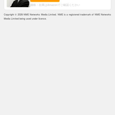
価格・在庫はAmazonでご確認ください
Copyright © 2026 NME Networks Media Limited. NME is a registered trademark of NME Networks
Media Limited being used under licence.