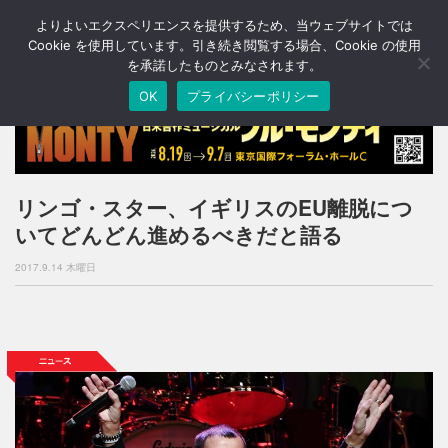
よりよいエクスペリエンスを提供するため、当ウェブサイトでは
T
o
Cookie を使用しています。引き続き閲覧する場合、Cookie の使用
g
を承諾したものとみなされます。
g
OK
プライバシーポリシー
l
e
n
a
v
i
リンゴ・スター、イギリスのEU離脱につ
g
いてどんどん進めるべきだと語る
a
t
2017.9.14 木曜日
i
o
n