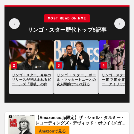
MOST READ ON NME
‹
›
リンゴ・スター歴代トップ5記事
3
4
5
年の
リンゴ・スター、ポー
リンゴ・スター、グラミ
リンゴ・スター、自
るビ
ル・マッカートニーとの
ー賞で賞を渡したビリ
思うキャリアで最高
曲に
友人関係について語る
ー・アイリッシュに賛辞
ラムについて語る
を寄せる
【Amazon.co.jp限定】ザ・シェル・タルミー・
レコーディングズ - デヴィッド・ボウイ (メガジ
ャケ付)
Amazonで見る