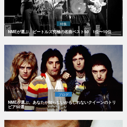
特集
NMEが選ぶ、ビートルズ究極の名曲ベスト50 1位〜10位
ブログ
NMEが選ぶ、あなたが知らないかもしれないクイーンのトリ
ビア50選