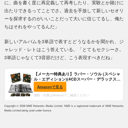
に、曲を書く度に再定義して再考したり、実験とか賭けに
出たりできるってことでさ。過去を手放して新しいセオリ
ーを探求するのがいいことだって大いに信じてるし、俺た
ちはそれをやってるんだ」
新しいアルバムを3単語で表すとどうなるかを聞かれ、ジ
ャレッド・レトはこう答えている。「とてもセクシーさ。
3単語じゃなくて3音節だけど、こう表現すべきだね」
【メーカー特典あり】ラバー・ソウル (スペシャ
ル・エディション)(4CDスーパー・デラックス)
(完全生産限定盤)(SHM-CD)(特典:B2ポスター付)
Amazonで見る
価格・在庫はAmazonでご確認ください
Copyright © 2026 NME Networks Media Limited. NME is a registered trademark of NME Networks
Media Limited being used under licence.