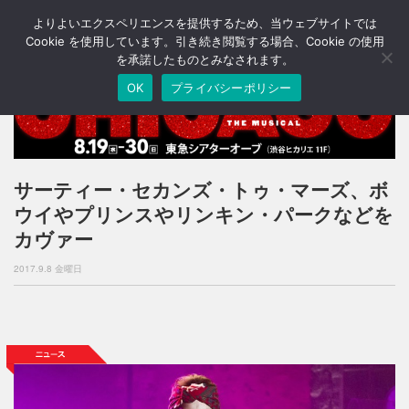
よりよいエクスペリエンスを提供するため、当ウェブサイトでは
T
o
Cookie を使用しています。引き続き閲覧する場合、Cookie の使用
g
を承諾したものとみなされます。
g
OK
プライバシーポリシー
l
e
n
a
v
i
サーティー・セカンズ・トゥ・マーズ、ボ
g
ウイやプリンスやリンキン・パークなどを
a
t
カヴァー
i
o
2017.9.8 金曜日
n