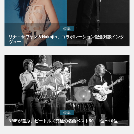
特集
リナ・サワヤマ＆Nakajin、コラボレーション記念対談インタ
ヴュー
特集
NMEが選ぶ、ビートルズ究極の名曲ベスト50 1位〜10位