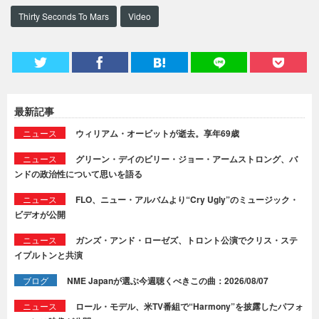
Thirty Seconds To Mars
Video
最新記事
ニュース
ウィリアム・オービットが逝去。享年69歳
ニュース
グリーン・デイのビリー・ジョー・アームストロング、バ
ンドの政治性について思いを語る
ニュース
FLO、ニュー・アルバムより“Cry Ugly”のミュージック・
ビデオが公開
ニュース
ガンズ・アンド・ローゼズ、トロント公演でクリス・ステ
イプルトンと共演
ブログ
NME Japanが選ぶ今週聴くべきこの曲：2026/08/07
ニュース
ロール・モデル、米TV番組で“Harmony”を披露したパフォ