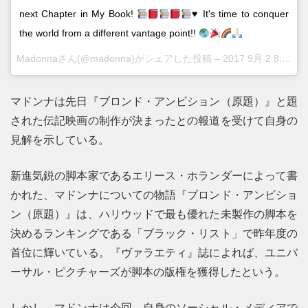
next Chapter in My Book!
♥️
It's time to conquer
the world from a different vantage point!!
Madonnaさん(@madonna)がシェアした投稿 –
2017 9月 2 8:36午前 PDT
マドンナは先日『ブロンド・アンビション（原題）』と題
された伝記映画の制作が決まったとの報道を受けて自身の
見解を示している。
新進気鋭の脚本家であるエリース・ホランダーによって書
かれた、マドンナについての物語『ブロンド・アンビショ
ン（原題）』は、ハリウッドで最も優れた未製作の脚本を
決めるランキングである「ブラック・リスト」で昨年度の
首位に輝いている。『ヴァラエティ』誌によれば、ユニバ
ーサル・ピクチャーズが脚本の版権を獲得したという。
しかし、マドンナは今回、自身のソーシャル・メディアで