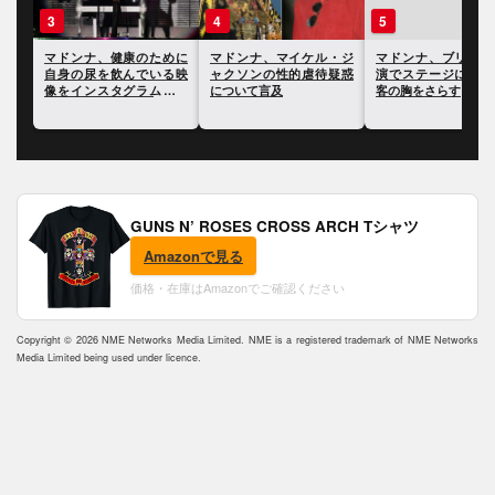
3
4
5
セッ
マドンナ、健康のために
マドンナ、マイケル・ジ
マドンナ、ブリスベ
クシ
自身の尿を飲んでいる映
ャクソンの性的虐待疑惑
演でステージに上げ
とが
像をインスタグラムで公
について言及
客の胸をさらす
開
GUNS N’ ROSES CROSS ARCH Tシャツ
Amazonで見る
価格・在庫はAmazonでご確認ください
Copyright © 2026 NME Networks Media Limited. NME is a registered trademark of NME Networks
Media Limited being used under licence.