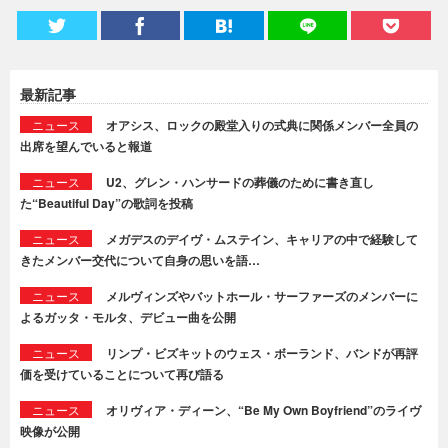
最新記事
ニュース
オアシス、ロックの殿堂入りの式典に関係メンバー全員の
出席を望んでいると報道
ニュース
U2、グレン・ハンサードの葬儀のために書き直し
た“Beautiful Day”の歌詞を投稿
ニュース
メガデスのデイヴ・ムステイン、キャリアの中で経験して
きたメンバー交代について自身の思いを語…
ニュース
メルヴィンズやバットホール・サーファーズのメンバーに
よるガッタ・モルタ、デビュー曲を公開
ニュース
リンプ・ビズキットのウェス・ボーランド、バンドが再評
価を受けていることについて再び語る
ニュース
オリヴィア・ディーン、“Be My Own Boyfriend”のライヴ
映像が公開