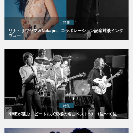
特集
リナ・サワヤマ＆Nakajin、コラボレーション記念対談インタ
ヴュー
特集
NMEが選ぶ、ビートルズ究極の名曲ベスト50 1位〜10位