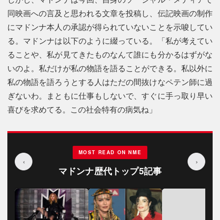
同映画への言及と思われる文章を投稿し、伝記映画の制作
にマドンナ本人の承認が得られていないことを示唆してい
る。マドンナは以下のように綴っている。「私が考えてい
ることや、私が見てきたものなんて誰にも分かるはずがな
いのよ。私だけが私の物語を語ることができる。私以外に
私の物語を語ろうとする人はただの間抜けなペテン師に過
ぎないわ。まともに仕事もしないで、すぐに手っ取り早い
喜びを求めてる。この社会特有の病気ね」
MOST READ ON NME
‹
›
マドンナ歴代トップ5記事