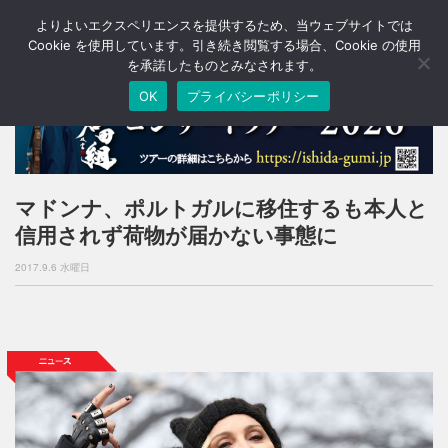
よりよいエクスペリエンスを提供するため、当ウェブサイトでは
T
o
Cookie を使用しています。引き続き閲覧する場合、Cookie の使用
g
を承諾したものとみなされます。
g
OK
プライバシーポリシー
l
e
n
a
v
i
マドンナ、ポルトガルに移住するも本人と
g
信用されず荷物が届かない事態に
a
t
2017.9.6 水曜日
i
o
n