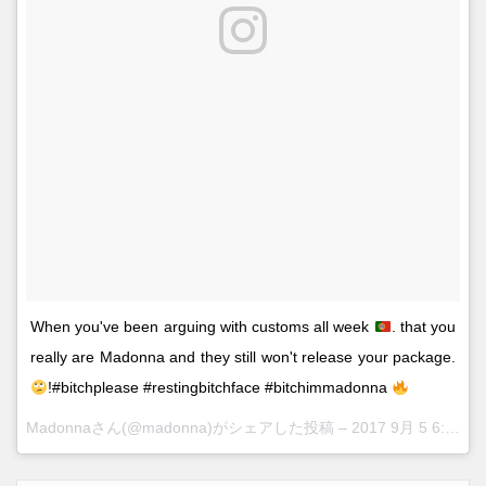
When you've been arguing with customs all week
. that you
really are Madonna and they still won't release your package.
!#bitchplease #restingbitchface #bitchimmadonna
Madonnaさん(@madonna)がシェアした投稿 –
2017 9月 5 6:52午前 PDT