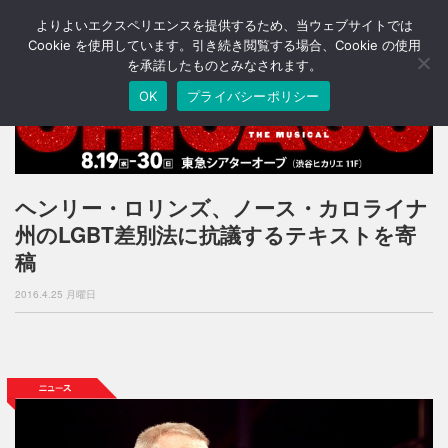
よりよいエクスペリエンスを提供するため、当ウェブサイトでは
T
o
Cookie を使用しています。引き続き閲覧する場合、Cookie の使用
g
を承諾したものとみなされます。
g
OK
プライバシーポリシー
l
e
n
a
v
i
ヘンリー・ロリンズ、ノース・カロライナ
g
州のLGBT差別法に抗議するテキストを寄
a
t
稿
i
o
2016.4.25 月曜日
n