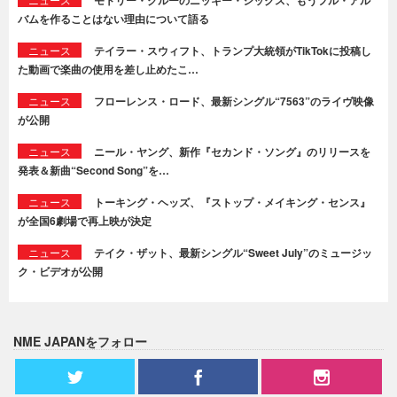
モトリー・クルーのニッキー・シックス、もうフル・アル
バムを作ることはない理由について語る
ニュース
テイラー・スウィフト、トランプ大統領がTikTokに投稿し
た動画で楽曲の使用を差し止めたこ…
ニュース
フローレンス・ロード、最新シングル“7563”のライヴ映像
が公開
ニュース
ニール・ヤング、新作『セカンド・ソング』のリリースを
発表＆新曲“Second Song”を…
ニュース
トーキング・ヘッズ、『ストップ・メイキング・センス』
が全国6劇場で再上映が決定
ニュース
テイク・ザット、最新シングル“Sweet July”のミュージッ
ク・ビデオが公開
NME JAPANをフォロー