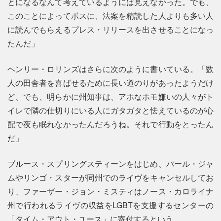
とになるなんて考えているようには見えなかった。でも、
このことによってボスに、法案を精読した人よりも多い人
に読んでもらえるプレス・リリースを出させることになっ
たんだ」
ヘンリー・ロリンズはさらに次のように書いている。「数
人の田舎者を喜ばせるために長い道のりがあったようだけ
ど、でも、明らかに州知事は、アホなホモ嫌いの人々がト
イレで隣の仕切りにいる人にガタガタと怯えているのが心
配で夜も眠れなかったんだろうね。それで行動をとったん
だ」
ブルース・スプリングスティーンをはじめ、パール・ジャ
ムやリンゴ・スターが同州でのライヴをキャンセルしてお
り、ファーザー・ジョン・ミスティはノース・カロライナ
州で行われるライヴの収益をLGBTを支援するセンターの
「タイム・アウト・ユース」に寄付するという。