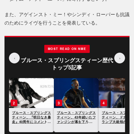
また、アゲインスト・ミー！やシンディ・ローパーも抗議
のためにライヴを行うことを発表している。
MOST READ ON NME
‹
›
ブルース・スプリングスティーン歴代
トップ5記事
2
3
4
ス
ブルース・スプリングス
ブルース・スプリングス
ブルース・スプリング
統
ティーン、『明日なき暴
ティーン、43年続いたフ
ティーン、ドナルド・
こ
走』40周年にコメントを
ァンジンが幕を下ろすこ
ランプ大統領の夕食会
な
発表
とに
銃撃事件があったこと
言及