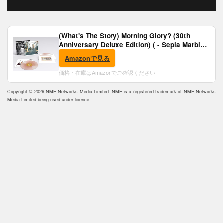
(What's The Story) Morning Glory? (30th
Anniversary Deluxe Edition) ( - Sepia Marble
Vinyl) [Analog]
Amazonで見る
価格・在庫はAmazonでご確認ください
Copyright © 2026 NME Networks Media Limited. NME is a registered trademark of NME Networks
Media Limited being used under licence.