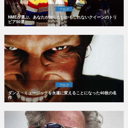
ブログ
NMEが選ぶ、あなたが知らないかもしれないクイーンのトリ
ビア50選
ブログ
ダンス・ミュージックを永遠に変えることになった40枚の名
作