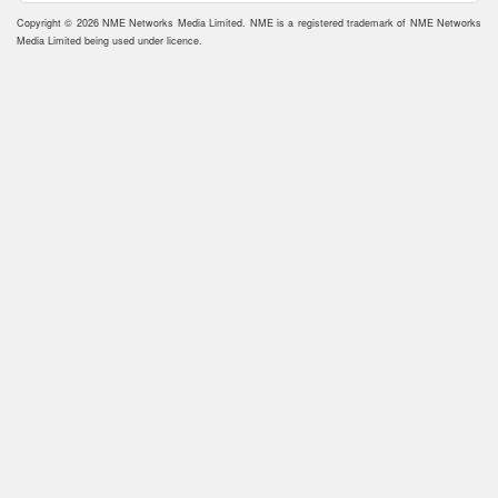
Copyright © 2026 NME Networks Media Limited. NME is a registered trademark of NME Networks
Media Limited being used under licence.