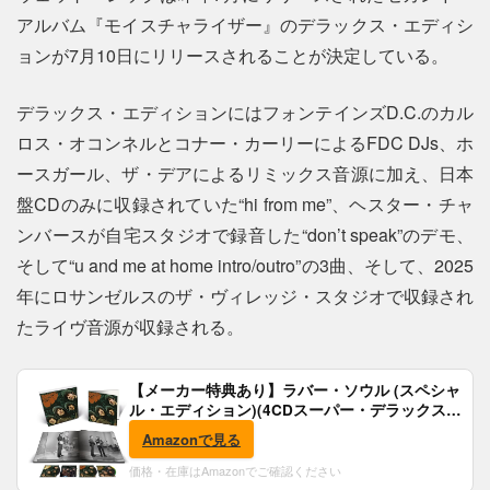
アルバム『モイスチャライザー』のデラックス・エディシ
ョンが7月10日にリリースされることが決定している。
デラックス・エディションにはフォンテインズD.C.のカル
ロス・オコンネルとコナー・カーリーによるFDC DJs、ホ
ースガール、ザ・デアによるリミックス音源に加え、日本
盤CDのみに収録されていた“hi from me”、ヘスター・チャ
ンバースが自宅スタジオで録音した“don’t speak”のデモ、
そして“u and me at home intro/outro”の3曲、そして、2025
年にロサンゼルスのザ・ヴィレッジ・スタジオで収録され
たライヴ音源が収録される。
【メーカー特典あり】ラバー・ソウル (スペシャ
ル・エディション)(4CDスーパー・デラックス)
(完全生産限定盤)(SHM-CD)(特典:B2ポスター付)
Amazonで見る
価格・在庫はAmazonでご確認ください