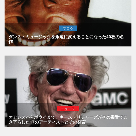
ブログ
ダンス・ミュージックを永遠に変えることになった40枚の名
作
ニュース
オアシスからボウイまで、キース・リチャーズがその毒舌でこ
き下ろした17のアーティストとその発言