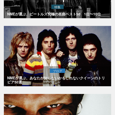
特集
NMEが選ぶ、ビートルズ究極の名曲ベスト50 1位〜10位
ブログ
NMEが選ぶ、あなたが知らないかもしれないクイーンのトリ
ビア50選