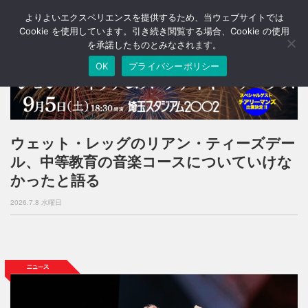
よりよいエクスペリエンスを提供するため、当ウェブサイトでは
T
o
Cookie を使用しています。引き続き閲覧する場合、Cookie の使用
g
を承諾したものとみなされます。
g
OK
プライバシーポリシー
l
e
n
a
v
i
ウェット・レッグのリアン・ティーズデー
g
ル、中等教育の音楽コースについていけな
a
t
かったと語る
i
o
2026.7.8 水曜日
n