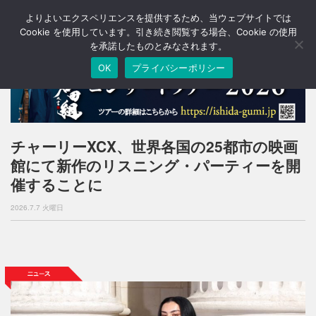
よりよいエクスペリエンスを提供するため、当ウェブサイトでは
T
o
Cookie を使用しています。引き続き閲覧する場合、Cookie の使用
g
を承諾したものとみなされます。
g
OK
プライバシーポリシー
l
e
n
a
v
i
チャーリーXCX、世界各国の25都市の映画
g
館にて新作のリスニング・パーティーを開
a
t
催することに
i
o
2026.7.7 火曜日
n