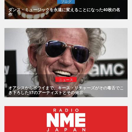
ブログ
ダンス・ミュージックを永遠に変えることになった40枚の名
作
ニュース
オアシスからボウイまで、キース・リチャーズがその毒舌でこ
き下ろした17のアーティストとその発言