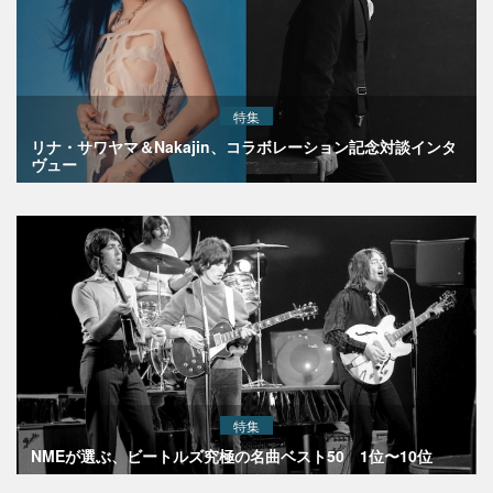
特集
リナ・サワヤマ＆Nakajin、コラボレーション記念対談インタ
ヴュー
特集
NMEが選ぶ、ビートルズ究極の名曲ベスト50 1位〜10位