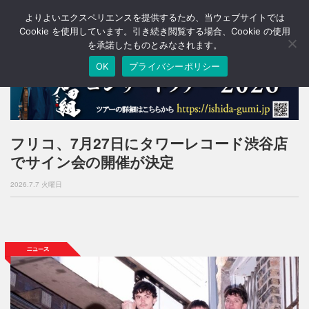
よりよいエクスペリエンスを提供するため、当ウェブサイトでは
T
o
Cookie を使用しています。引き続き閲覧する場合、Cookie の使用
g
を承諾したものとみなされます。
g
OK
プライバシーポリシー
l
e
n
a
v
i
フリコ、7月27日にタワーレコード渋谷店
g
でサイン会の開催が決定
a
t
2026.7.7 火曜日
i
o
n