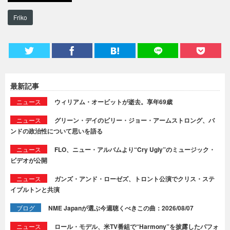
Friko
最新記事
ニュース
ウィリアム・オービットが逝去。享年69歳
ニュース
グリーン・デイのビリー・ジョー・アームストロング、バ
ンドの政治性について思いを語る
ニュース
FLO、ニュー・アルバムより“Cry Ugly”のミュージック・
ビデオが公開
ニュース
ガンズ・アンド・ローゼズ、トロント公演でクリス・ステ
イプルトンと共演
ブログ
NME Japanが選ぶ今週聴くべきこの曲：2026/08/07
ニュース
ロール・モデル、米TV番組で“Harmony”を披露したパフォ