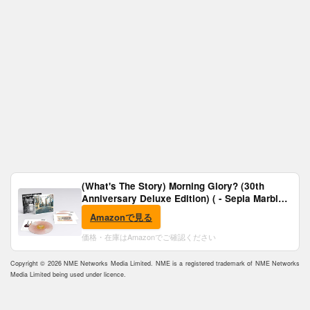
(What's The Story) Morning Glory? (30th
Anniversary Deluxe Edition) ( - Sepia Marble
Vinyl) [Analog]
Amazonで見る
価格・在庫はAmazonでご確認ください
Copyright © 2026 NME Networks Media Limited. NME is a registered trademark of NME Networks
Media Limited being used under licence.