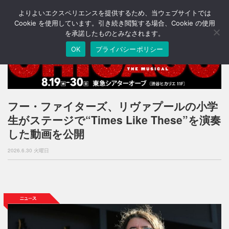
よりよいエクスペリエンスを提供するため、当ウェブサイトでは
T
o
Cookie を使用しています。引き続き閲覧する場合、Cookie の使用
g
を承諾したものとみなされます。
g
OK
プライバシーポリシー
l
e
n
a
v
i
フー・ファイターズ、リヴァプールの小学
g
生がステージで“Times Like These”を演奏
a
t
した動画を公開
i
o
2026.6.30 火曜日
n