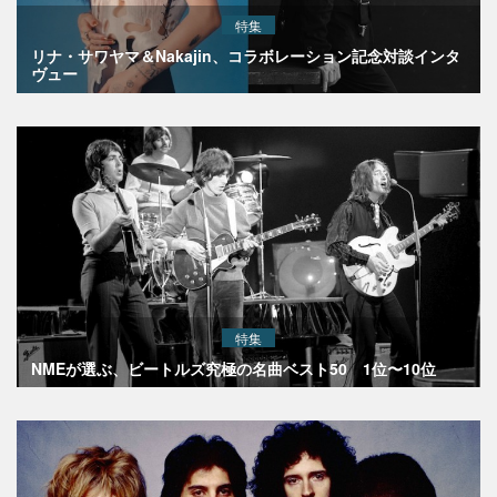
特集
リナ・サワヤマ＆Nakajin、コラボレーション記念対談インタ
ヴュー
特集
NMEが選ぶ、ビートルズ究極の名曲ベスト50 1位〜10位