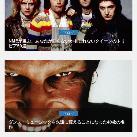
ブログ
NMEが選ぶ、あなたが知らないかもしれないクイーンのトリ
ビア50選
ブログ
ダンス・ミュージックを永遠に変えることになった40枚の名
作