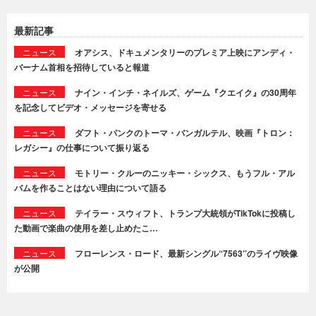
最新記事
ニュース
オアシス、ドキュメンタリーのプレミア上映にアンディ・
バーナム首相を招待していると報道
ニュース
ナイン・インチ・ネイルズ、ゲーム『クエイク』の30周年
を記念してビデオ・メッセージを寄せる
ニュース
ダフト・パンクのトーマ・バンガルテル、映画『トロン：
レガシー』の仕事について振り返る
ニュース
モトリー・クルーのニッキー・シックス、もうフル・アル
バムを作ることはない理由について語る
ニュース
テイラー・スウィフト、トランプ大統領がTikTokに投稿し
た動画で楽曲の使用を差し止めたこ…
ニュース
フローレンス・ロード、最新シングル“7563”のライヴ映像
が公開