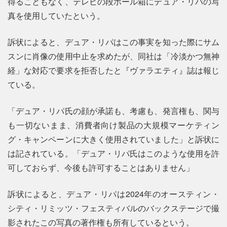
得ることもなく、テレビの段ボール箱にデュア・リパの写
真を使用していたという。
訴状によると、デュア・リパはこの事実を知った際にサム
スンに肖像の使用中止を求めたが、同社は「冷淡かつ無神
経」な対応で要求を拒否したと『ヴァラエティ』誌は報じ
ている。
「デュア・リパ氏の顔が承諾も、考慮も、発言権も、関与
も一切ないまま、消費者向け製品の大規模マーケティン
グ・キャンペーンに大きく使用されていました」と訴状に
は記されている。「デュア・リパ氏はこのような使用を許
可しておらず、今後も許可することはありません」
訴状によると、デュア・リパは2024年のオースティン・
シティ・リミッツ・フェスティバルのバックステージで撮
影されたこの写真の著作権も所有しているという。