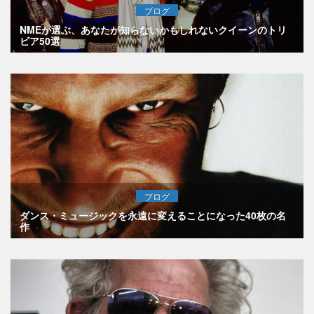
ブログ
NMEが選ぶ、あなたが知らないかもしれないクイーンのトリ
ビア50選
ブログ
ダンス・ミュージックを永遠に変えることになった40枚の名
作