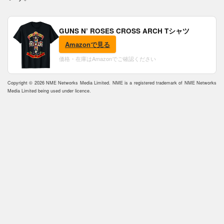
GUNS N’ ROSES CROSS ARCH Tシャツ
Amazonで見る
価格・在庫はAmazonでご確認ください
Copyright © 2026 NME Networks Media Limited. NME is a registered trademark of NME Networks
Media Limited being used under licence.