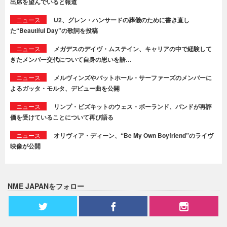
出席を望んでいると報道
ニュース
U2、グレン・ハンサードの葬儀のために書き直し
た“Beautiful Day”の歌詞を投稿
ニュース
メガデスのデイヴ・ムステイン、キャリアの中で経験して
きたメンバー交代について自身の思いを語…
ニュース
メルヴィンズやバットホール・サーファーズのメンバーに
よるガッタ・モルタ、デビュー曲を公開
ニュース
リンプ・ビズキットのウェス・ボーランド、バンドが再評
価を受けていることについて再び語る
ニュース
オリヴィア・ディーン、“Be My Own Boyfriend”のライヴ
映像が公開
NME JAPANをフォロー