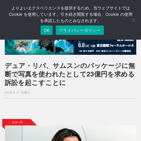
よりよいエクスペリエンスを提供するため、当ウェブサイトでは
T
o
Cookie を使用しています。引き続き閲覧する場合、Cookie の使用
g
を承諾したものとみなされます。
g
OK
プライバシーポリシー
l
e
n
a
v
i
デュア・リパ、サムスンのパッケージに無
g
断で写真を使われたとして23億円を求める
a
t
訴訟を起こすことに
i
o
2026.5.11 月曜日
n