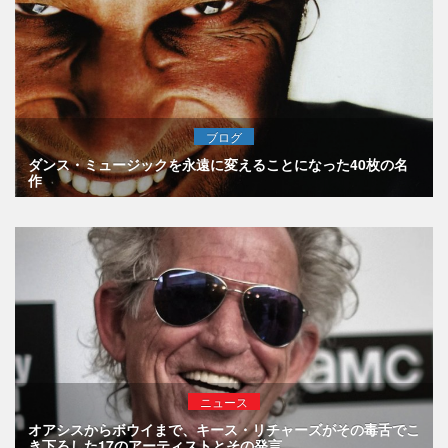
ブログ
ダンス・ミュージックを永遠に変えることになった40枚の名
作
ニュース
オアシスからボウイまで、キース・リチャーズがその毒舌でこ
き下ろした17のアーティストとその発言