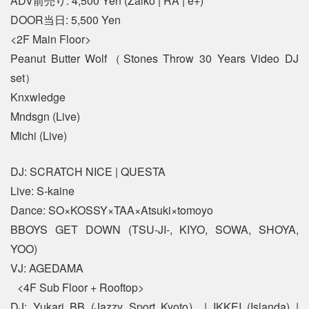
ADV前売り: 4,500 Yen (Zaiko | RA | e+)
DOOR当日: 5,500 Yen
<2F Main Floor>
Peanut Butter Wolf（Stones Throw 30 Years Video DJ
set）
Knxwledge
Mndsgn (Live)
Michi (Live)
DJ: SCRATCH NICE | QUESTA
Live: S-kaine
Dance: SO×KOSSY×TAA×Atsuki×tomoyo
BBOYS GET DOWN (TSU-JI-, KIYO, SOWA, SHOYA,
YOO)
VJ: AGEDAMA
<4F Sub Floor + Rooftop>
DJ: Yukari BB (Jazzy Sport Kyoto) | IKKEI (Islanda) |