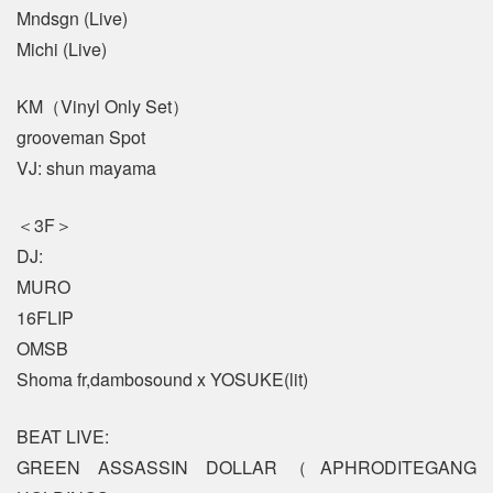
Mndsgn (Live)
Michi (Live)
KM（Vinyl Only Set）
grooveman Spot
VJ: shun mayama
＜3F＞
DJ:
MURO
16FLIP
OMSB
Shoma fr,dambosound x YOSUKE(lit)
BEAT LIVE:
GREEN ASSASSIN DOLLAR（APHRODITEGANG