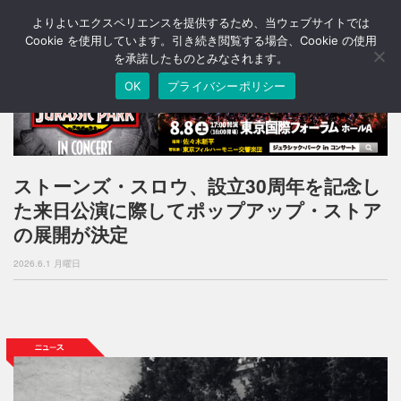
よりよいエクスペリエンスを提供するため、当ウェブサイトでは
T
o
Cookie を使用しています。引き続き閲覧する場合、Cookie の使用
g
を承諾したものとみなされます。
g
OK
プライバシーポリシー
l
e
n
a
v
i
ストーンズ・スロウ、設立30周年を記念し
g
た来日公演に際してポップアップ・ストア
a
t
の展開が決定
i
o
2026.6.1 月曜日
n