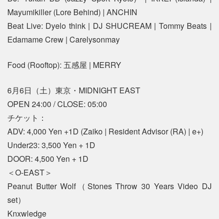
Mayumikiller (Lore Behind) | ANCHIN
Beat Live: Dyelo think | DJ SHUCREAM | Tommy Beats |
Edamame Crew | Carelysonmay
Food (Rooftop): 五感屋 | MERRY
6月6日（土）東京・MIDNIGHT EAST
OPEN 24:00 / CLOSE: 05:00
チケット：
ADV: 4,000 Yen +1D (Zaiko | Resident Advisor (RA) | e+)
Under23: 3,500 Yen + 1D
DOOR: 4,500 Yen + 1D
＜O-EAST＞
Peanut Butter Wolf（Stones Throw 30 Years Video DJ
set）
Knxwledge