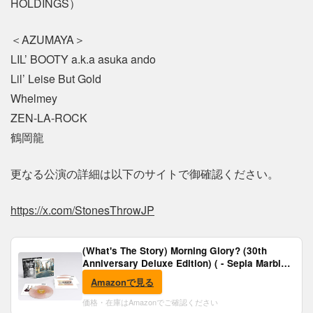
HOLDINGS）
＜AZUMAYA＞
LIL’ BOOTY a.k.a asuka ando
Lil’ Leise But Gold
Whelmey
ZEN-LA-ROCK
鶴岡龍
更なる公演の詳細は以下のサイトで御確認ください。
https://x.com/StonesThrowJP
(What's The Story) Morning Glory? (30th
Anniversary Deluxe Edition) ( - Sepia Marble
Vinyl) [Analog]
Amazonで見る
価格・在庫はAmazonでご確認ください