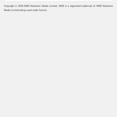
Copyright © 2026 NME Networks Media Limited. NME is a registered trademark of NME Networks
Media Limited being used under licence.