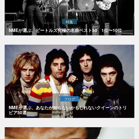
特集
NMEが選ぶ、ビートルズ究極の名曲ベスト50 1位〜10位
ブログ
NMEが選ぶ、あなたが知らないかもしれないクイーンのトリ
ビア50選