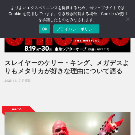
よりよいエクスペリエンスを提供するため、当ウェブサイトでは
T
o
Cookie を使用しています。引き続き閲覧する場合、Cookie の使用
g
を承諾したものとみなされます。
g
OK
プライバシーポリシー
l
e
n
a
v
i
スレイヤーのケリー・キング、メガデスよ
g
りもメタリカが好きな理由について語る
a
t
2025.11.17 月曜日
i
o
n