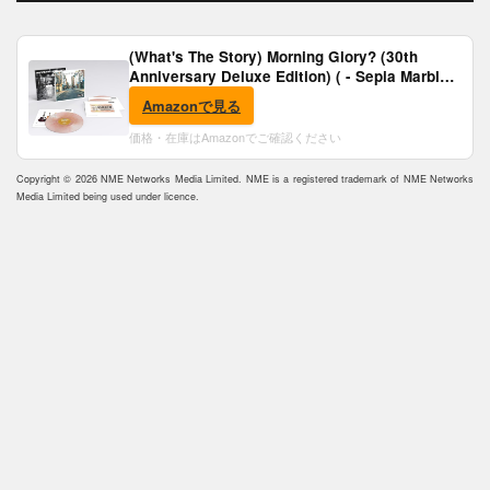
(What's The Story) Morning Glory? (30th
Anniversary Deluxe Edition) ( - Sepia Marble
Vinyl) [Analog]
Amazonで見る
価格・在庫はAmazonでご確認ください
Copyright © 2026 NME Networks Media Limited. NME is a registered trademark of NME Networks
Media Limited being used under licence.