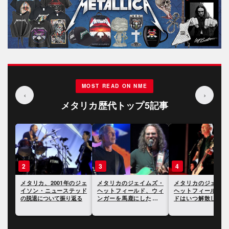
MOST READ ON NME
‹
›
メタリカ歴代トップ5記事
3
4
5
1年のジェ
メタリカのジェイムズ・
メタリカのジェイムズ・
メタリカのラー
ステッド
ヘットフィールド、ウィ
ヘットフィールド、バン
リッヒ、タトゥ
り返る
ンガーを馬鹿にしたこと
ドはいつ解散してもおか
ていない理由に
を謝罪したことが明らか
しくないと語る
る
に