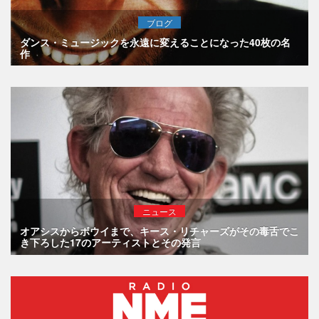
ブログ
ダンス・ミュージックを永遠に変えることになった40枚の名
作
ニュース
オアシスからボウイまで、キース・リチャーズがその毒舌でこ
き下ろした17のアーティストとその発言