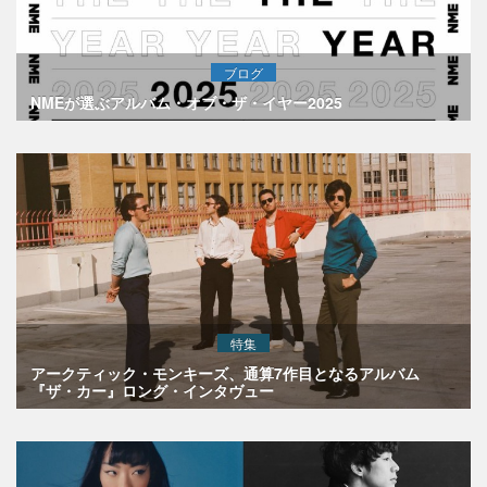
ブログ
NMEが選ぶアルバム・オブ・ザ・イヤー2025
特集
アークティック・モンキーズ、通算7作目となるアルバム
『ザ・カー』ロング・インタヴュー