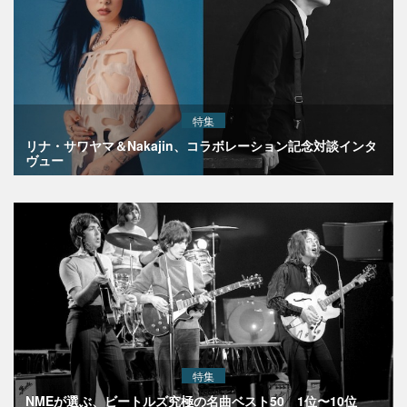
特集
リナ・サワヤマ＆Nakajin、コラボレーション記念対談インタ
ヴュー
特集
NMEが選ぶ、ビートルズ究極の名曲ベスト50 1位〜10位