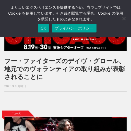
よりよいエクスペリエンスを提供するため、当ウェブサイトでは
T
o
Cookie を使用しています。引き続き閲覧する場合、Cookie の使用
g
を承諾したものとみなされます。
g
OK
プライバシーポリシー
l
e
n
a
v
i
フー・ファイターズのデイヴ・グロール、
g
地元でのヴォランティアの取り組みが表彰
a
t
されることに
i
o
2025.9.8 月曜日
n