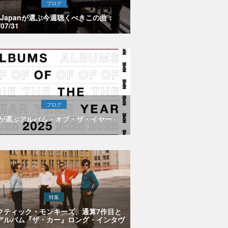
ブログ
E Japanが選ぶ今週聴くべきこの曲：
/07/31
ブログ
Eが選ぶアルバム・オブ・ザ・イヤー
特集
クティック・モンキーズ、通算7作目と
アルバム『ザ・カー』ロング・インタヴ