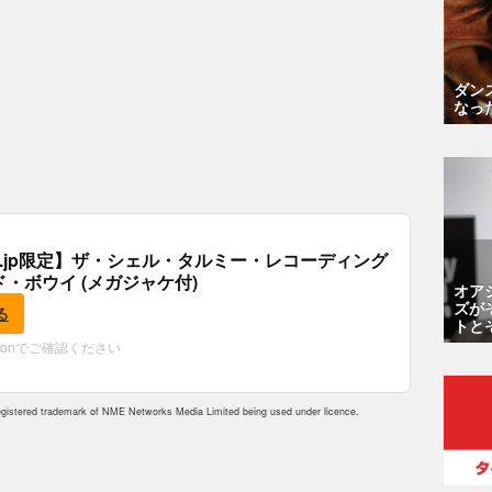
ダン
なっ
.co.jp限定】ザ・シェル・タルミー・レコーディング
ド・ボウイ (メガジャケ付)
オア
ズが
る
トと
zonでご確認ください
istered trademark of NME Networks Media Limited being used under licence.