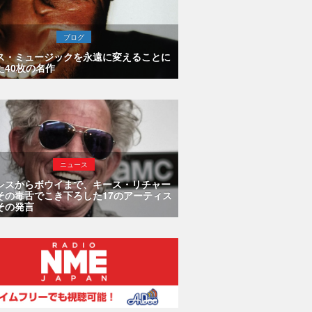
ブログ
ス・ミュージックを永遠に変えることに
た40枚の名作
ニュース
シスからボウイまで、キース・リチャー
その毒舌でこき下ろした17のアーティス
その発言