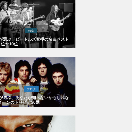
特集
Eが選ぶ、ビートルズ究極の名曲ベスト
1位〜10位
ブログ
Eが選ぶ、あなたが知らないかもしれな
イーンのトリビア50選