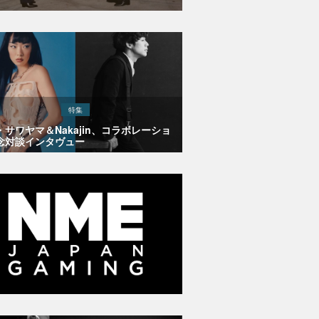
特集
・サワヤマ＆Nakajin、コラボレーショ
念対談インタヴュー