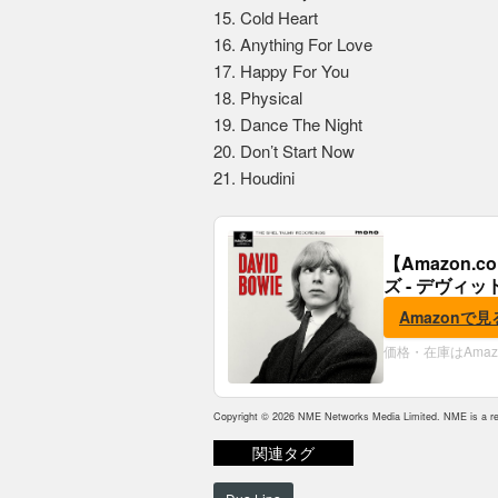
15. Cold Heart
16. Anything For Love
17. Happy For You
18. Physical
19. Dance The Night
20. Don’t Start Now
21. Houdini
【Amazon
ズ - デヴィッ
Amazonで見
価格・在庫はAma
Copyright © 2026 NME Networks Media Limited. NME is a reg
関連タグ