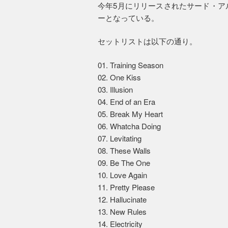
今年5月にリリースされたサード・ア
ーとなっている。
セットリストは以下の通り。
01. Training Season
02. One Kiss
03. Illusion
04. End of an Era
05. Break My Heart
06. Whatcha Doing
07. Levitating
08. These Walls
09. Be The One
10. Love Again
11. Pretty Please
12. Hallucinate
13. New Rules
14. Electricity