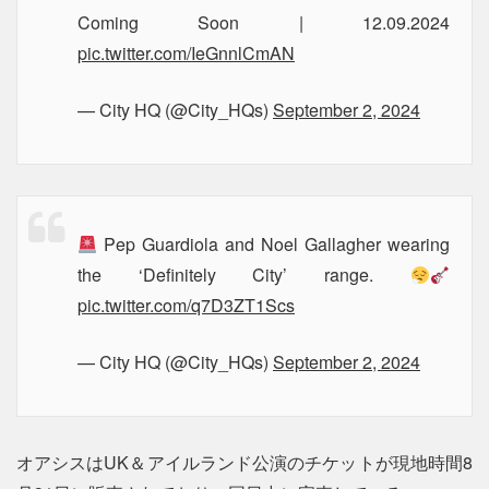
Coming Soon | 12.09.2024
pic.twitter.com/IeGnnlCmAN
— City HQ (@City_HQs)
September 2, 2024
Pep Guardiola and Noel Gallagher wearing
the ‘Definitely City’ range.
pic.twitter.com/q7D3ZT1Scs
— City HQ (@City_HQs)
September 2, 2024
オアシスはUK＆アイルランド公演のチケットが現地時間8