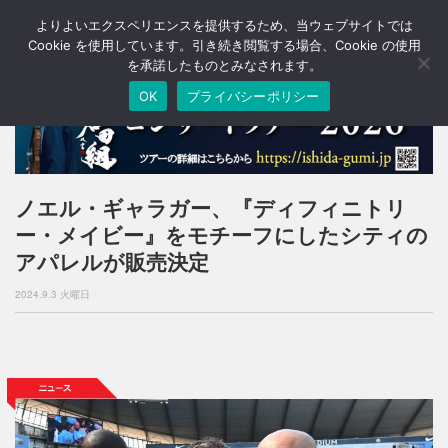
よりよいエクスペリエンスを提供するため、当ウェブサイトでは
T
o
Cookie を使用しています。引き続き閲覧する場合、Cookie の使用
g
を承諾したものとみなされます。
g
OK
プライバシーポリシー
l
e
n
a
v
i
ノエル・ギャラガー、『ディフィニトリ
g
ー・メイビー』をモチーフにしたシティの
a
t
アパレルが販売決定
i
o
2024.9.3 火曜日
n