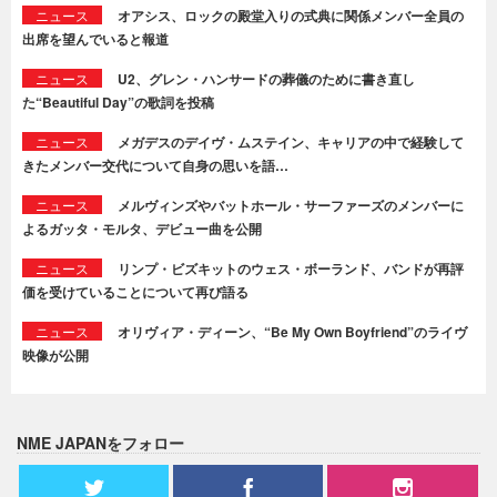
ニュース
オアシス、ロックの殿堂入りの式典に関係メンバー全員の
出席を望んでいると報道
ニュース
U2、グレン・ハンサードの葬儀のために書き直し
た“Beautiful Day”の歌詞を投稿
ニュース
メガデスのデイヴ・ムステイン、キャリアの中で経験して
きたメンバー交代について自身の思いを語…
ニュース
メルヴィンズやバットホール・サーファーズのメンバーに
よるガッタ・モルタ、デビュー曲を公開
ニュース
リンプ・ビズキットのウェス・ボーランド、バンドが再評
価を受けていることについて再び語る
ニュース
オリヴィア・ディーン、“Be My Own Boyfriend”のライヴ
映像が公開
NME JAPANをフォロー