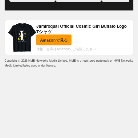
Jamiroquai Official Cosmic Girl Buffalo Logo
Tシャツ
Amazonで見る
価格・在庫はAmazonでご確認ください
Copyright © 2026 NME Networks Media Limited. NME is a registered trademark of NME Networks
Media Limited being used under licence.