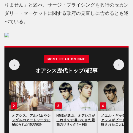
りません」と述べ、サージ・プライシングを興行のセカン
ダリー・マーケットに関する政府の見直しに含めるとも述
べている。
MOST READ ON NME
‹
›
オアシス歴代トップ5記事
3
4
5
やシ
NMEが選ぶ、オアシスが
ノエル・ギャラガー、オ
ポール・マッカー
クに
これまでに書いてきた最
アシスがビートルズと比
ー、オアシスのキャ
高のリリック 1～9位
較されたことは「きまり
における最大の過ち
が悪かった」と語る
いて語る