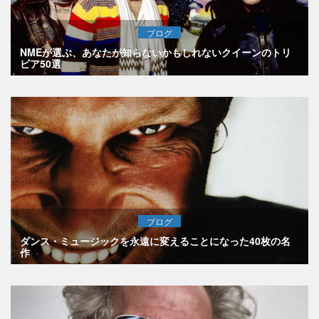
ブログ
NMEが選ぶ、あなたが知らないかもしれないクイーンのトリ
ビア50選
ブログ
ダンス・ミュージックを永遠に変えることになった40枚の名
作