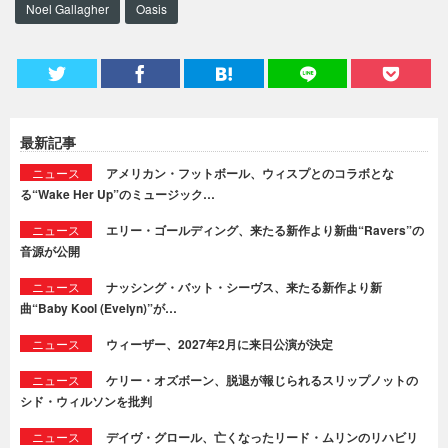
Noel Gallagher
Oasis
最新記事
ニュース
アメリカン・フットボール、ウィスプとのコラボとな
る“Wake Her Up”のミュージック…
ニュース
エリー・ゴールディング、来たる新作より新曲“Ravers”の
音源が公開
ニュース
ナッシング・バット・シーヴス、来たる新作より新
曲“Baby Kool (Evelyn)”が…
ニュース
ウィーザー、2027年2月に来日公演が決定
ニュース
ケリー・オズボーン、脱退が報じられるスリップノットの
シド・ウィルソンを批判
ニュース
デイヴ・グロール、亡くなったリード・ムリンのリハビリ