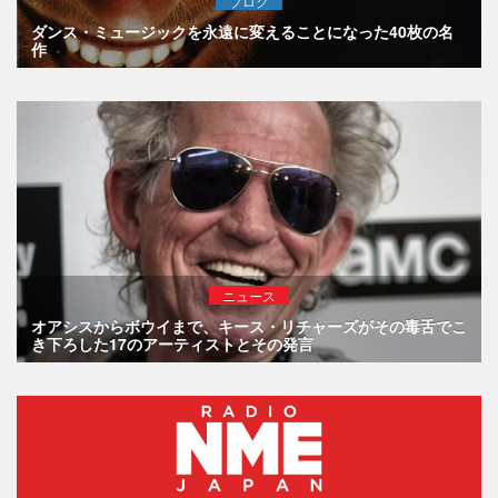
ブログ
ダンス・ミュージックを永遠に変えることになった40枚の名
作
ニュース
オアシスからボウイまで、キース・リチャーズがその毒舌でこ
き下ろした17のアーティストとその発言