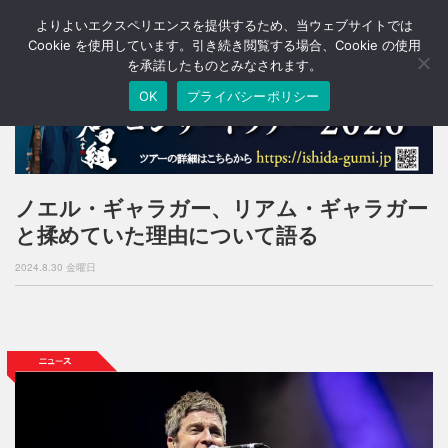
よりよいエクスペリエンスを提供するため、当ウェブサイトでは
T
o
Cookie を使用しています。引き続き閲覧する場合、Cookie の使用
g
を承諾したものとみなされます。
g
OK
プライバシーポリシー
l
e
n
a
v
i
ノエル・ギャラガー、リアム・ギャラガー
g
と揉めていた理由について語る
a
t
2024.8.30 金曜日
i
o
n