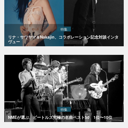
特集
リナ・サワヤマ＆Nakajin、コラボレーション記念対談インタ
ヴュー
特集
NMEが選ぶ、ビートルズ究極の名曲ベスト50 1位〜10位