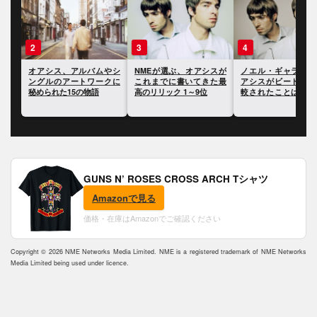
3
4
5
やシ
NMEが選ぶ、オアシスが
ノエル・ギャラガー、オ
ポール・マッカー
クに
これまでに書いてきた最
アシスがビートルズと比
ー、オアシスのキャ
高のリリック 1～9位
較されたことは「きまり
における最大の過ち
が悪かった」と語る
いて語る
GUNS N’ ROSES CROSS ARCH Tシャツ
Amazonで見る
価格・在庫はAmazonでご確認ください
Copyright © 2026 NME Networks Media Limited. NME is a registered trademark of NME Networks
Media Limited being used under licence.