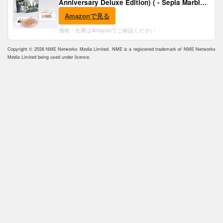
Anniversary Deluxe Edition) ( - Sepia Marble
Vinyl) [Analog]
Amazonで見る
価格・在庫はAmazonでご確認ください
Copyright © 2026 NME Networks Media Limited. NME is a registered trademark of NME Networks
Media Limited being used under licence.