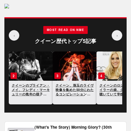
MOST READ ON NME
‹
›
クイーン歴代トップ5記事
3
4
5
ン・
クイーン、珠玉のライヴ
クイーンのロジャー・テ
クイーンの現メンバ
ーキ
映像を集めた50分にわた
イラーの娘、クイーンを
ジョン・ディーコ
につ
るコンピレーション動画
聴いていて学校でいじめ
『ボヘミアン・ラプ
が公開
にあったと明かす
ィ』を観たかは知ら
と語る
(What's The Story) Morning Glory? (30th