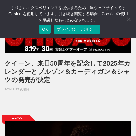
よりよいエクスペリエンスを提供するため、当ウェブサイトでは
T
o
Cookie を使用しています。引き続き閲覧する場合、Cookie の使用
g
を承諾したものとみなされます。
g
OK
プライバシーポリシー
l
e
n
a
v
i
クイーン、来日50周年を記念して2025年カ
g
レンダーとブルゾン＆カーディガン＆シャ
a
t
ツの発売が決定
i
o
2024.8.27 火曜日
n