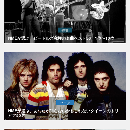
特集
NMEが選ぶ、ビートルズ究極の名曲ベスト50 1位〜10位
ブログ
NMEが選ぶ、あなたが知らないかもしれないクイーンのトリ
ビア50選