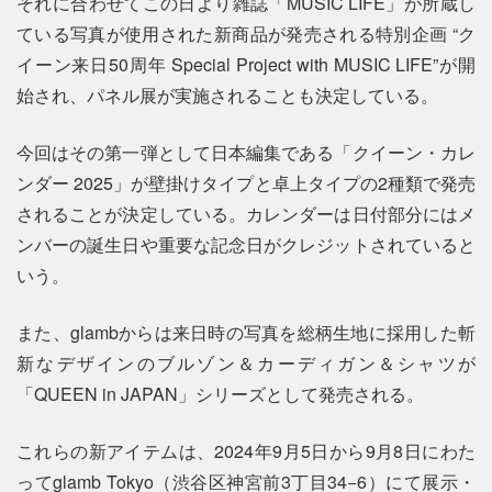
それに合わせてこの日より雑誌「MUSIC LIFE」が所蔵し
ている写真が使用された新商品が発売される特別企画 “ク
イーン来日50周年 Special Project with MUSIC LIFE”が開
始され、パネル展が実施されることも決定している。
今回はその第一弾として日本編集である「クイーン・カレ
ンダー 2025」が壁掛けタイプと卓上タイプの2種類で発売
されることが決定している。カレンダーは日付部分にはメ
ンバーの誕生日や重要な記念日がクレジットされていると
いう。
また、glambからは来日時の写真を総柄生地に採用した斬
新なデザインのブルゾン＆カーディガン＆シャツが
「QUEEN in JAPAN」シリーズとして発売される。
これらの新アイテムは、2024年9月5日から9月8日にわた
ってglamb Tokyo（渋谷区神宮前3丁目34−6）にて展示・