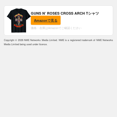
GUNS N’ ROSES CROSS ARCH Tシャツ
Amazonで見る
価格・在庫はAmazonでご確認ください
Copyright © 2026 NME Networks Media Limited. NME is a registered trademark of NME Networks
Media Limited being used under licence.