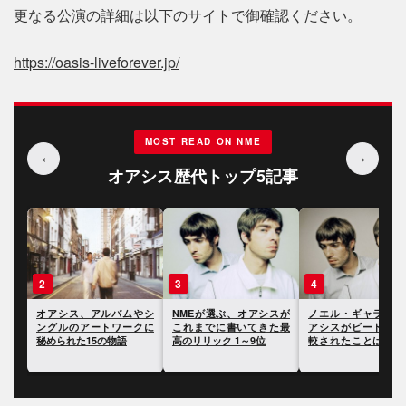
更なる公演の詳細は以下のサイトで御確認ください。
https://oasis-liveforever.jp/
MOST READ ON NME
‹
›
オアシス歴代トップ5記事
3
4
5
やシ
NMEが選ぶ、オアシスが
ノエル・ギャラガー、オ
ポール・マッカー
クに
これまでに書いてきた最
アシスがビートルズと比
ー、オアシスのキャ
高のリリック 1～9位
較されたことは「きまり
における最大の過ち
が悪かった」と語る
いて語る