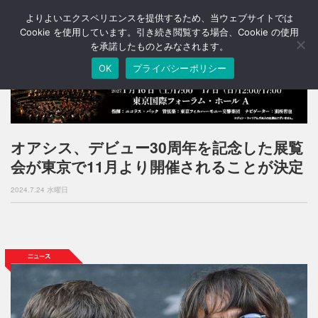
よりよいエクスペリエンスを提供するため、当ウェブサイトでは
T
o
Cookie を使用しています。引き続き閲覧する場合、Cookie の使用
g
を承諾したものとみなされます。
g
OK
プライバシーポリシー
l
e
n
a
v
i
オアシス、デビュー30周年を記念した展覧
g
会が東京で11月より開催されることが決定
a
t
2024.7.24 水曜日
i
o
n