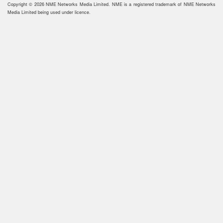
Copyright © 2026 NME Networks Media Limited. NME is a registered trademark of NME Networks
Media Limited being used under licence.