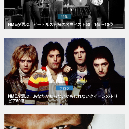
特集
NMEが選ぶ、ビートルズ究極の名曲ベスト50 1位〜10位
ブログ
NMEが選ぶ、あなたが知らないかもしれないクイーンのトリ
ビア50選