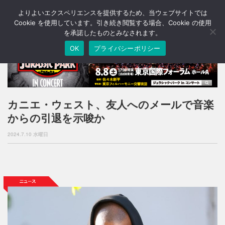
よりよいエクスペリエンスを提供するため、当ウェブサイトでは
T
o
Cookie を使用しています。引き続き閲覧する場合、Cookie の使用
g
を承諾したものとみなされます。
g
OK
プライバシーポリシー
l
e
n
a
v
i
カニエ・ウェスト、友人へのメールで音楽
g
からの引退を示唆か
a
t
2024.7.10 水曜日
i
o
n