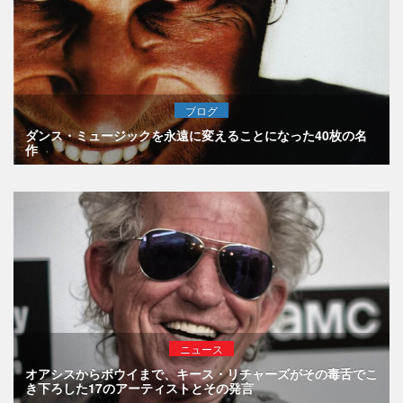
ブログ
ダンス・ミュージックを永遠に変えることになった40枚の名
作
ニュース
オアシスからボウイまで、キース・リチャーズがその毒舌でこ
き下ろした17のアーティストとその発言