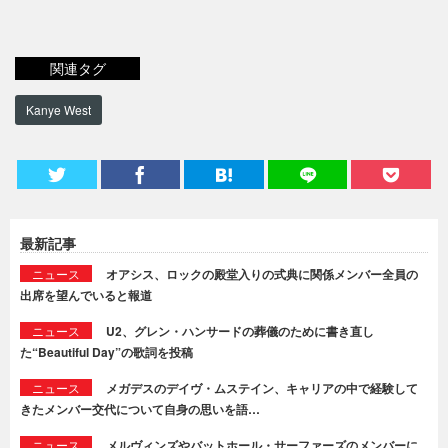
関連タグ
Kanye West
最新記事
ニュース
オアシス、ロックの殿堂入りの式典に関係メンバー全員の
出席を望んでいると報道
ニュース
U2、グレン・ハンサードの葬儀のために書き直し
た“Beautiful Day”の歌詞を投稿
ニュース
メガデスのデイヴ・ムステイン、キャリアの中で経験して
きたメンバー交代について自身の思いを語…
ニュース
メルヴィンズやバットホール・サーファーズのメンバーに