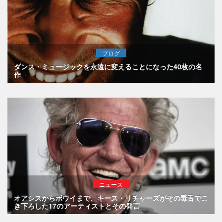
ブログ
ダンス・ミュージックを永遠に変えることになった40枚の名
作
ニュース
オアシスからボウイまで、キース・リチャーズがその毒舌でこ
き下ろした17のアーティストとその発言