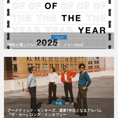
ブログ
NMEが選ぶアルバム・オブ・ザ・イヤー2025
特集
アークティック・モンキーズ、通算7作目となるアルバム
『ザ・カー』ロング・インタヴュー