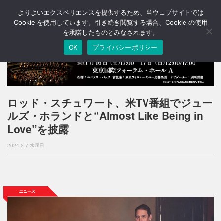
よりよいエクスペリエンスを提供するため、当ウェブサイトでは
T
o
Cookie を使用しています。引き続き閲覧する場合、Cookie の使用
g
を承諾したものとみなされます。
g
OK
プライバシーポリシー
l
e
n
a
v
i
ロッド・スチュワート、米TV番組でジュー
g
ルズ・ホランドと“Almost Like Being in
a
t
Love”を披露
i
o
2024.2.7 水曜日
n