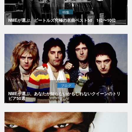
特集
NMEが選ぶ、ビートルズ究極の名曲ベスト50 1位〜10位
ブログ
NMEが選ぶ、あなたが知らないかもしれないクイーンのトリ
ビア50選