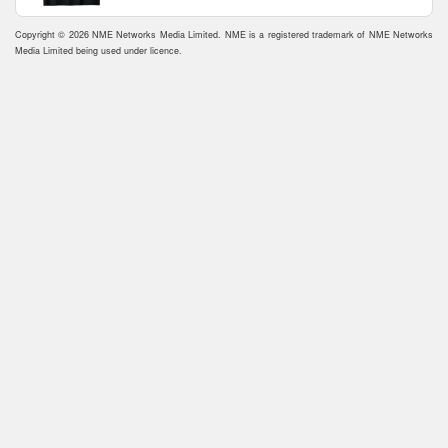
Copyright © 2026 NME Networks Media Limited. NME is a registered trademark of NME Networks
Media Limited being used under licence.