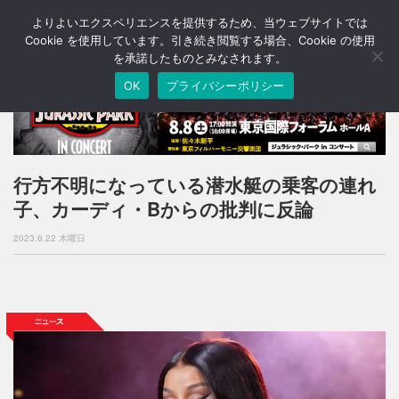
よりよいエクスペリエンスを提供するため、当ウェブサイトでは
T
o
Cookie を使用しています。引き続き閲覧する場合、Cookie の使用
g
を承諾したものとみなされます。
g
OK
プライバシーポリシー
l
e
n
a
v
i
行方不明になっている潜水艇の乗客の連れ
g
子、カーディ・Bからの批判に反論
a
t
2023.6.22 木曜日
i
o
n