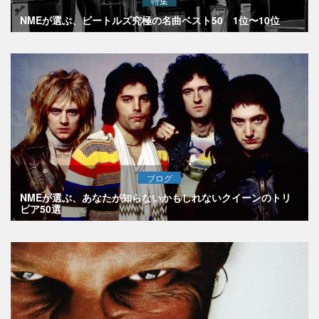
特集
NMEが選ぶ、ビートルズ究極の名曲ベスト50 1位〜10位
ブログ
NMEが選ぶ、あなたが知らないかもしれないクイーンのトリ
ビア50選