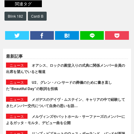
関連タグ
Blink 182
Cardi B
最新記事
ニュース
オアシス、ロックの殿堂入りの式典に関係メンバー全員の
出席を望んでいると報道
ニュース
U2、グレン・ハンサードの葬儀のために書き直し
た“Beautiful Day”の歌詞を投稿
ニュース
メガデスのデイヴ・ムステイン、キャリアの中で経験して
きたメンバー交代について自身の思いを語…
ニュース
メルヴィンズやバットホール・サーファーズのメンバーに
よるガッタ・モルタ、デビュー曲を公開
ニュース
リンプ・ビズキットのウェス・ボーランド、バンドが再評