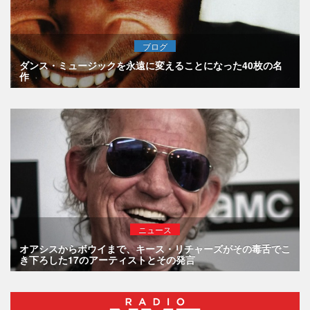
ブログ
ダンス・ミュージックを永遠に変えることになった40枚の名
作
ニュース
オアシスからボウイまで、キース・リチャーズがその毒舌でこ
き下ろした17のアーティストとその発言