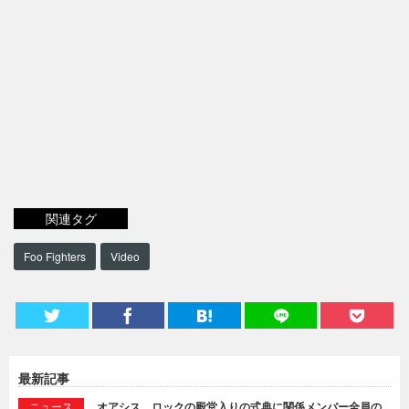
関連タグ
Foo Fighters
Video
最新記事
ニュース
オアシス、ロックの殿堂入りの式典に関係メンバー全員の