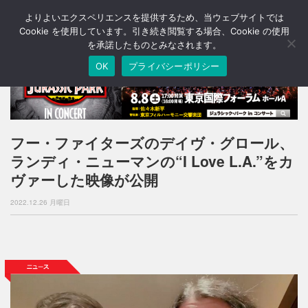
よりよいエクスペリエンスを提供するため、当ウェブサイトでは
T
o
Cookie を使用しています。引き続き閲覧する場合、Cookie の使用
g
を承諾したものとみなされます。
g
OK
プライバシーポリシー
l
e
n
a
v
i
フー・ファイターズのデイヴ・グロール、
g
ランディ・ニューマンの“I Love L.A.”をカ
a
t
ヴァーした映像が公開
i
o
2022.12.26 月曜日
n