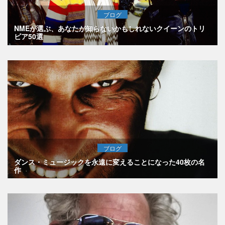
ブログ
NMEが選ぶ、あなたが知らないかもしれないクイーンのトリ
ビア50選
ブログ
ダンス・ミュージックを永遠に変えることになった40枚の名
作