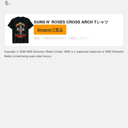
る。
GUNS N’ ROSES CROSS ARCH Tシャツ
Amazonで見る
価格・在庫はAmazonでご確認ください
Copyright © 2026 NME Networks Media Limited. NME is a registered trademark of NME Networks
Media Limited being used under licence.