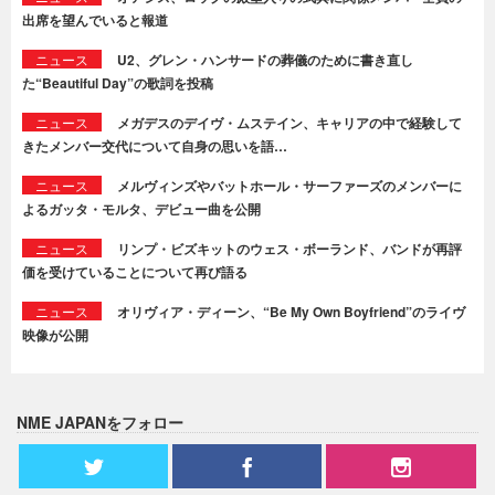
出席を望んでいると報道
ニュース
U2、グレン・ハンサードの葬儀のために書き直し
た“Beautiful Day”の歌詞を投稿
ニュース
メガデスのデイヴ・ムステイン、キャリアの中で経験して
きたメンバー交代について自身の思いを語…
ニュース
メルヴィンズやバットホール・サーファーズのメンバーに
よるガッタ・モルタ、デビュー曲を公開
ニュース
リンプ・ビズキットのウェス・ボーランド、バンドが再評
価を受けていることについて再び語る
ニュース
オリヴィア・ディーン、“Be My Own Boyfriend”のライヴ
映像が公開
NME JAPANをフォロー