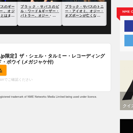
バスのギー
ブラック・サバスのビ
ブラック・サバスのトニ
オジー・オズ
ー、オジ
ル・ワード＆ギーザー・
ー・アイオミ、オジー・
去。享年76歳
ンとはまっ
バトラー、オジー・オズ
オズボーンが亡くなった
と語る
ボーンに追悼の意を表明
ことについて語る
.co.jp限定】ザ・シェル・タルミー・レコーディング
ド・ボウイ (メガジャケ付)
る
zonでご確認ください
istered trademark of NME Networks Media Limited being used under licence.
クイ