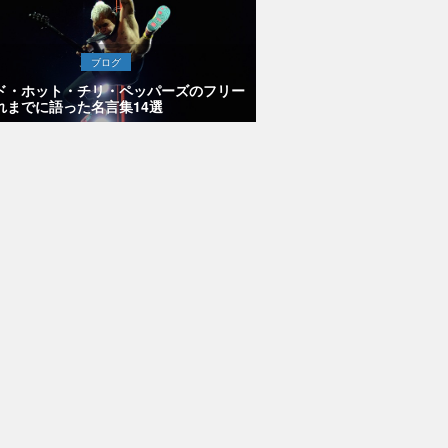
ブログ
ド・ホット・チリ・ペッパーズのフリー
れまでに語った名言集14選