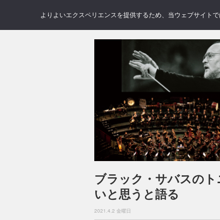
NEWS
REVIEWS
GAL
よりよいエクスペリエンスを提供するため、当ウェブサイトでは 
ブラック・サバスのト
いと思うと語る
2021.4.2 金曜日