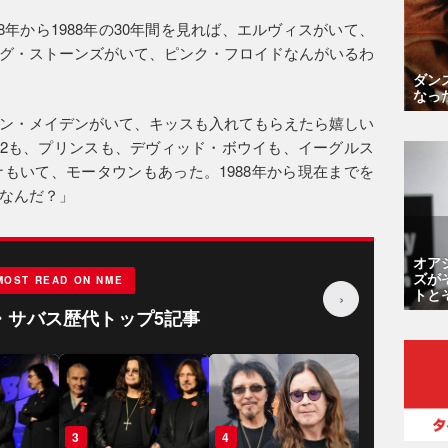
8年から1988年の30年間を見れば、エルヴィスがいて、
グ・ストーンズがいて、ピンク・フロイドなんがいるわ
ダン
なっ
ン・メイデンがいて、キッスも入れてもらえたら嬉しい
。U2も、プリンスも、デヴィッド・ボウイも、イーグルス
もいて、モータウンもあった。1988年から現在までを
なんだ？」
オア
ズが
MOST READ ON NME
トと
›
・サバス歴代トップ5記事
3
4
5