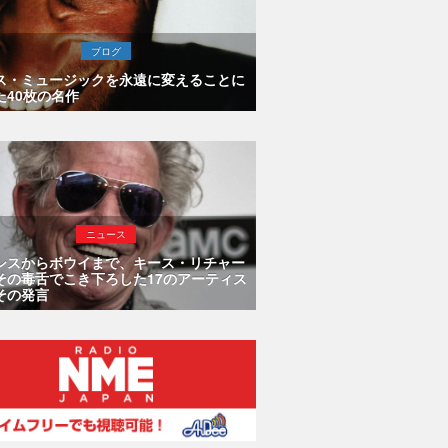
ブログ
ス・ミュージックを永遠に変えることに
た40枚の名作
ニュース
シスからボウイまで、キース・リチャー
その毒舌でこき下ろした17のアーティス
その発言