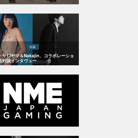
特集
・サワヤマ＆Nakajin、コラボレーショ
念対談インタヴュー