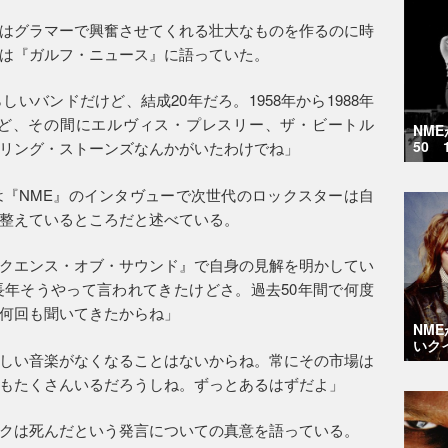
はグラマーで興奮させてくれる壮大なものを作るのに時
は『ガルフ・ニュース』に語っていた。
いバンドだけど、結成20年だろ。1958年から1988年
けど、その間にエルヴィス・プレスリー、ザ・ビートル
NM
50 
リング・ストーンズなんかがいたわけでね」
『NME』のインタヴューで次世代のロックスターは自
整えているところだと述べている。
クエンス・オブ・サウンド』で自身の見解を明かしてい
年そうやって言われてきたけどさ。過去50年間で何度
何回も聞いてきたからね」
NM
いク
しい音楽がなくなることはないからね。常にその市場は
もたくさんいるだろうしね。ずっとあるはずだよ」
クは死んだという発言についての真意を語っている。