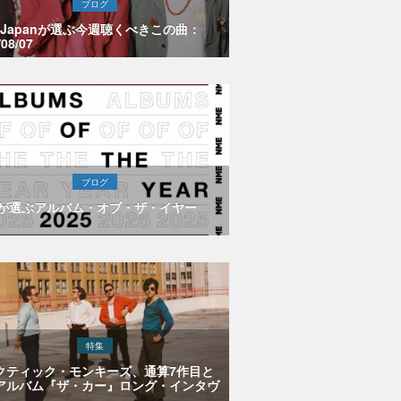
ブログ
E Japanが選ぶ今週聴くべきこの曲：
/08/07
ブログ
Eが選ぶアルバム・オブ・ザ・イヤー
特集
クティック・モンキーズ、通算7作目と
アルバム『ザ・カー』ロング・インタヴ