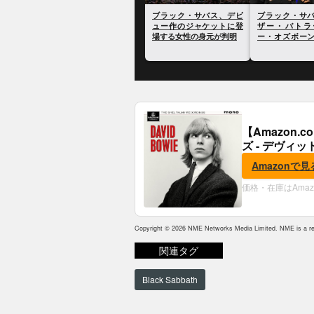
ブラック・サバス、デビ
ブラック・サ
ュー作のジャケットに登
ザー・バトラ
場する女性の身元が判明
ー・オズボー
たく話をしない
【Amazon
ズ - デヴィッ
Amazonで見
価格・在庫はAma
Copyright © 2026 NME Networks Media Limited. NME is a reg
関連タグ
Black Sabbath