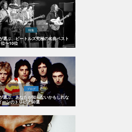
特集
Eが選ぶ、ビートルズ究極の名曲ベスト
1位〜10位
ブログ
Eが選ぶ、あなたが知らないかもしれな
イーンのトリビア50選