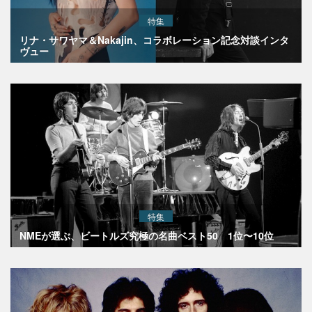
特集
リナ・サワヤマ＆Nakajin、コラボレーション記念対談インタ
ヴュー
特集
NMEが選ぶ、ビートルズ究極の名曲ベスト50 1位〜10位