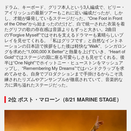
ドラム、キーボード、グリフ本人という3人編成で、ビリー・
アイリッシュの最新ツアーもこれに近い編成だったが、しか
し、才能が爆発しているステージだった。“One Foot in Front
of the Other”から始まったのだけど、白で統一された衣装を着
たグリフの歌の存在感は音源よりもずっと大きい。2曲目
の“Forgive Myself”ではそれを支えるドラマーも素晴らしいプ
レイを見せてくれる。「私はグリフです」と自然なイントネ
ーションの日本語で挨拶をした後は軽快な“Walk”、シンガロン
グを求めた“1,000,000 X Better”と熱量を上げていき、“Heart of
Gold”ではステージの淵に座る可愛らしさも見せてくれる。後
半は“One Night”でホイットニー・ヒューストンをマッシュア
ップし、“Remembering My Dreams”ではハンドクラップを求
めてみせる。自身でプロダクションまで手掛けるからこそ洗
練されたリズムやアンサンブルが徹底されていて、音楽的な
力に満ち溢れたステージだった。
2位 ポスト・マローン（8/21 MARINE STAGE）