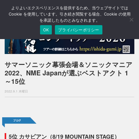
よりよいエクスペリエンスを提供するため、当ウェブサイトでは
T
o
Cookie を使用しています。引き続き閲覧する場合、Cookie の使用
g
を承諾したものとみなされます。
g
OK
プライバシーポリシー
l
e
n
a
v
i
サマーソニック幕張会場＆ソニックマニア
g
2022、NME Japanが選ぶベストアクト 1
a
t
～15位
i
o
2022.9.1 木曜日
n
5位 カサビアン（8/19 MOUNTAIN STAGE）