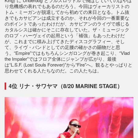
King)”に“Underdog”とフルスロットルで飛ばしていくのはやは
り危機感の表れでもあるのだろう。今回はヴォーカリストの
トム・ミーガンが脱退してから初めての来日となる。トム抜
きでもカサビアンは成立するのか、それが今回の一番重要な
のポイントであったわけだが、カサビアンのライヴで感じる
カタルシスは確かにそこに存在していた。ザ・ミュージック
のロブ・ハーヴェイの起用という「補強」もあったわけだ
が、これまでに積み上げてきたディスコグラフィー、そし
て、ライヴ・バンドとしての足腰の確かさの賜物だと思
う。“Empire”ではもちろんシンガロングが巻き起こり、“Vlad
the Impaler”ではフロア全体にジャンプが広がり、最後
は“L.S.F. (Lost Souls Forever)”から“Fire”へ。観るとやっぱりと
思わせてくれる人たちなのだ。この人たちは。
4位 リナ・サワヤマ（8/20 MARINE STAGE）