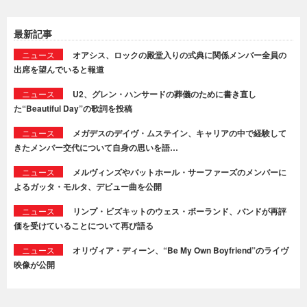
最新記事
ニュース
オアシス、ロックの殿堂入りの式典に関係メンバー全員の
出席を望んでいると報道
ニュース
U2、グレン・ハンサードの葬儀のために書き直し
た“Beautiful Day”の歌詞を投稿
ニュース
メガデスのデイヴ・ムステイン、キャリアの中で経験して
きたメンバー交代について自身の思いを語…
ニュース
メルヴィンズやバットホール・サーファーズのメンバーに
よるガッタ・モルタ、デビュー曲を公開
ニュース
リンプ・ビズキットのウェス・ボーランド、バンドが再評
価を受けていることについて再び語る
ニュース
オリヴィア・ディーン、“Be My Own Boyfriend”のライヴ
映像が公開