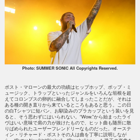
Photo: SUMMER SONIC All Copyrights Reserved.
ポスト・マローンの最大の功績はヒップホップ、ポップ・ミ
ュージック、トラップといったジャンルをいろんな垣根を超
えてコロンブスの卵的に融合してしまったことだが、それは
ある種の開き直りから来ているところもあると思う。この日
の白Tシャツに短パン、お馴染みのプラカップという装いを見
ると、そう思わずにはいられない。“Wow.”から始まったライ
ヴはいい意味で肩の力が抜けたもので、ヒット曲も随所に散
りばめられたユーザーフレンドリーなものだった。オーステ
ィン・リチャード・ポストその人は曲を丁寧に説明しなが