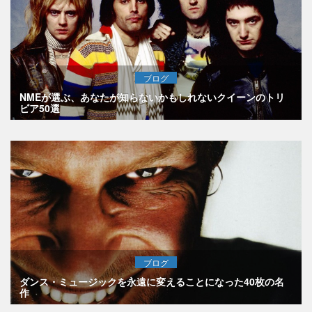
ブログ
NMEが選ぶ、あなたが知らないかもしれないクイーンのトリ
ビア50選
ブログ
ダンス・ミュージックを永遠に変えることになった40枚の名
作