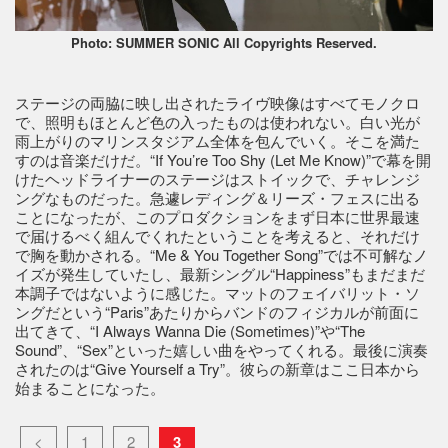
Photo: SUMMER SONIC All Copyrights Reserved.
ステージの両脇に映し出されたライヴ映像はすべてモノクロ
で、照明もほとんど色の入ったものは使われない。白い光が
雨上がりのマリンスタジアム全体を包んでいく。そこを満た
すのは音楽だけだ。“If You’re Too Shy (Let Me Know)”で幕を開
けたヘッドライナーのステージはストイックで、チャレンジ
ングなものだった。急遽レディング＆リーズ・フェスに出る
ことになったが、このプロダクションをまず日本に世界最速
で届けるべく組んでくれたということを考えると、それだけ
で胸を動かされる。“Me & You Together Song”では不可解なノ
イズが発生していたし、最新シングル“Happiness”もまだまだ
本調子ではないように感じた。マットのフェイバリット・ソ
ングだという“Paris”あたりからバンドのフィジカルが前面に
出てきて、“I Always Wanna Die (Sometimes)”や“The
Sound”、“Sex”といった嬉しい曲をやってくれる。最後に演奏
されたのは“Give Yourself a Try”。彼らの新章はここ日本から
始まることになった。
<
1
2
3