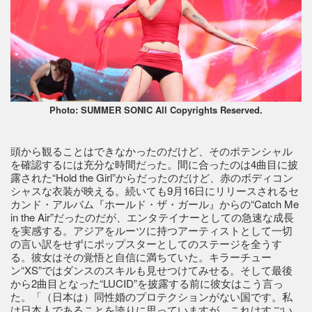
Photo: SUMMER SONIC All Copyrights Reserved.
頭から観ることはできなかったのだけど、そのポテンシャル
を確認するには充分な時間だった。間に合ったのは4曲目に披
露された“Hold the Girl”からだったのだけど、赤のボディコン
シャスな衣装が映える。続いても9月16日にリリースされるセ
カンド・アルバム『ホールド・ザ・ガール』からの“Catch Me
in the Air”だったのだが、エンタテイナーとしての急速な成長
を実感する。アジアをルーツに持つアーティストとして一切
の言い訳をせずにポップスターとしてのステージを全うす
る。彼女はその覚悟と自信に満ちていた。キラーチュー
ン“XS”ではダンスのスキルも見せつけてみせる。そして最後
から2曲目となった“LUCID”を披露する前に彼女はこう言っ
た。「（日本は）同性婚のプロテクションがない国です。私
は日本人であることを誇りに思っていますが、これはすごい