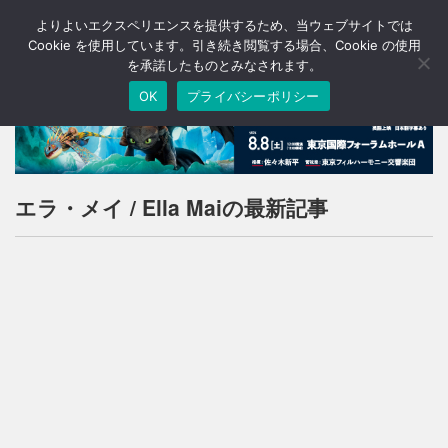
よりよいエクスペリエンスを提供するため、当ウェブサイトでは
T
o
Cookie を使用しています。引き続き閲覧する場合、Cookie の使用
g
を承諾したものとみなされます。
g
OK
プライバシーポリシー
l
e
n
a
v
i
エラ・メイ / Ella Maiの最新記事
g
a
t
i
o
n