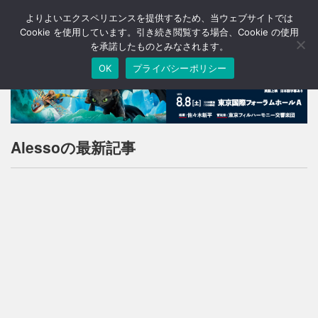
よりよいエクスペリエンスを提供するため、当ウェブサイトでは
T
o
Cookie を使用しています。引き続き閲覧する場合、Cookie の使用
g
を承諾したものとみなされます。
g
OK
プライバシーポリシー
l
e
n
a
v
i
Alessoの最新記事
g
a
t
i
o
n