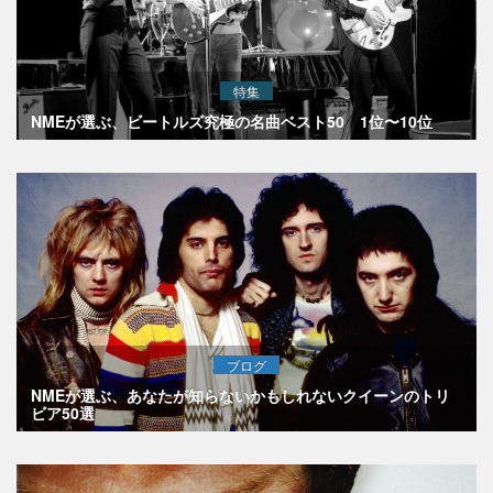
特集
NMEが選ぶ、ビートルズ究極の名曲ベスト50 1位〜10位
ブログ
NMEが選ぶ、あなたが知らないかもしれないクイーンのトリ
ビア50選