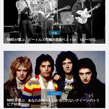
特集
NMEが選ぶ、ビートルズ究極の名曲ベスト50 1位〜10位
ブログ
NMEが選ぶ、あなたが知らないかもしれないクイーンのトリ
ビア50選