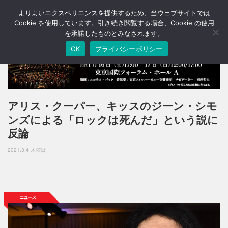
よりよいエクスペリエンスを提供するため、当ウェブサイトでは
T
o
Cookie を使用しています。引き続き閲覧する場合、Cookie の使用
g
を承諾したものとみなされます。
g
OK
プライバシーポリシー
l
e
n
a
v
i
アリス・クーパー、キッスのジーン・シモ
g
ンズによる「ロックは死んだ」という説に
a
t
反論
i
o
2021.3.4 木曜日
n