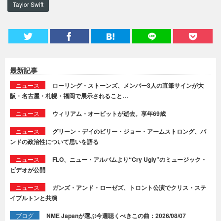
Taylor Swift
最新記事
ニュース
ローリング・ストーンズ、メンバー3人の直筆サインが大
阪・名古屋・札幌・福岡で展示されること…
ニュース
ウィリアム・オービットが逝去。享年69歳
ニュース
グリーン・デイのビリー・ジョー・アームストロング、バ
ンドの政治性について思いを語る
ニュース
FLO、ニュー・アルバムより“Cry Ugly”のミュージック・
ビデオが公開
ニュース
ガンズ・アンド・ローゼズ、トロント公演でクリス・ステ
イプルトンと共演
ブログ
NME Japanが選ぶ今週聴くべきこの曲：2026/08/07