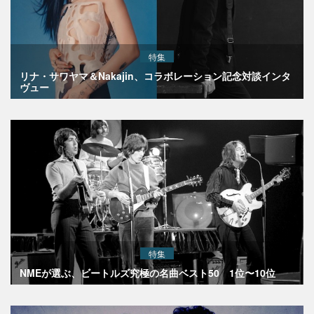
特集
リナ・サワヤマ＆Nakajin、コラボレーション記念対談インタ
ヴュー
特集
NMEが選ぶ、ビートルズ究極の名曲ベスト50 1位〜10位