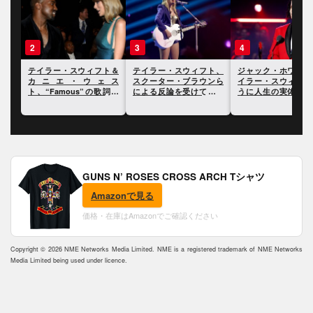
3
4
5
ト＆
テイラー・スウィフト、
ジャック・ホワイト、テ
テイラー・スウィフ
ェス
スクーター・ブラウンら
イラー・スウィフトのよ
ドキュメンタリーで
歌詞を
による反論を受けてさら
うに人生の実体験を歌詞
ー中に経験した二度
明ら
に反論
にすることには興味がな
局について言及
いと語る
GUNS N’ ROSES CROSS ARCH Tシャツ
Amazonで見る
価格・在庫はAmazonでご確認ください
Copyright © 2026 NME Networks Media Limited. NME is a registered trademark of NME Networks
Media Limited being used under licence.