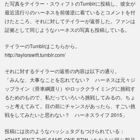
た写真をテイラー・スウィフトのTumblrに投稿し、彼女が
最近流行りのハーネスを前後逆に着ているとコメントを付
けたところ、それに対してテイラーが返答した。ファンは
証拠として同じようなハーネスの写真も投稿している。
テイラーのTumblrはこちらから。
http://taylorswift.tumblr.com/
それに対するテイラーの返答の内容は以下の通り。
「みんな、大事なことを忘れてない？ ハーネスは元々ジ
ップライン（滑車綱渡り）やロッククライミングに挑戦す
るためのもので、私だっていろいろ挑戦してみるの。ちょ
っと考えてみて。目の前にチャンスがあったら、すごい挑
戦をしてみたいと思わない？ ハーネスライフ 2015」
投稿には次のようなハッシュタグもつけられている：
#THAT ISN’T THE SAME ONE BTW（ちなみに同じ製品