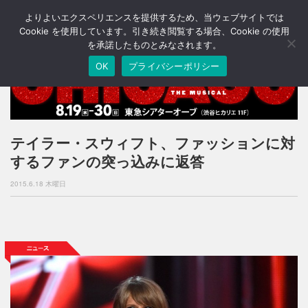
よりよいエクスペリエンスを提供するため、当ウェブサイトでは
T
o
Cookie を使用しています。引き続き閲覧する場合、Cookie の使用
g
を承諾したものとみなされます。
g
OK
プライバシーポリシー
l
e
n
a
v
i
テイラー・スウィフト、ファッションに対
g
するファンの突っ込みに返答
a
t
2015.6.18 木曜日
i
o
n