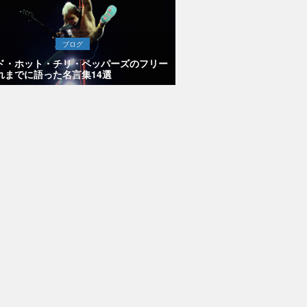
ト、
ツア
の破
ブログ
ド・ホット・チリ・ペッパーズのフリー
れまでに語った名言集14選