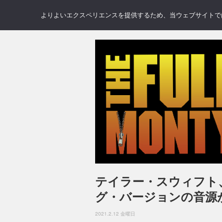
NEWS
REVIEWS
GAL
よりよいエクスペリエンスを提供するため、当ウェブサイトでは 
テイラー・スウィフト、“
グ・バージョンの音源
2021.2.12 金曜日