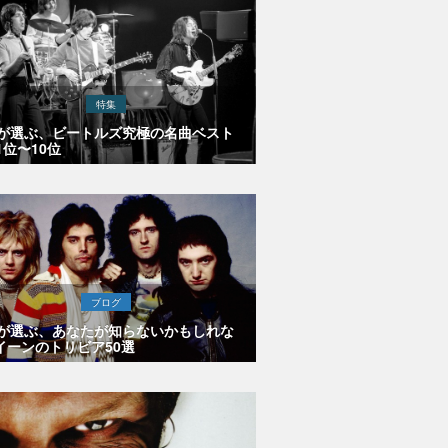
特集
Eが選ぶ、ビートルズ究極の名曲ベスト
1位〜10位
ブログ
Eが選ぶ、あなたが知らないかもしれな
イーンのトリビア50選