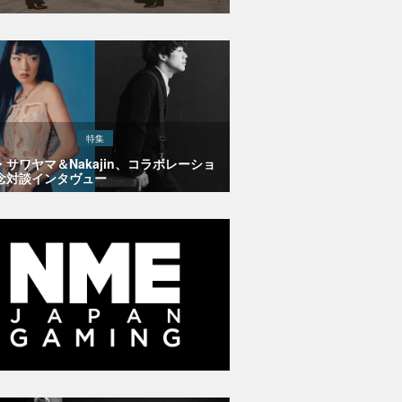
特集
・サワヤマ＆Nakajin、コラボレーショ
念対談インタヴュー