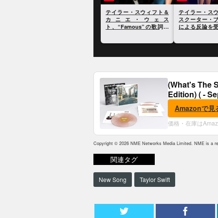
テイラー・スウィフト、
テイラー・スウィフ
2020年の大統領選挙に向
カニエ・ウェ
けてドナルド・トランプ
ト、“Famous”の歌
大統領を痛烈に批判
めぐる電話の全容が
かに
(What's The S
Edition) ( - S
Amazonで見
価格・在庫はAma
Copyright © 2026 NME Networks Media Limited. NME is a reg
関連タグ
New Song
Taylor Swift