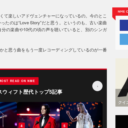
くて楽しいアドヴェンチャーになっているの。今のとこ
のは“Love Story”だと思う。というのも、古い楽曲
自分の楽曲や10代の頃の声を聴いていると、別のシンガ
かと思う曲をもう一度レコーディングしているのが一番
MOST READ ON NME
›
スウィフト歴代トップ5記事
クイ
3
4
5