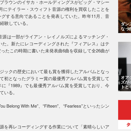
ブラウンのイサカ・ホールディングスがビッグ・マシー
年6月にテイラー・スウィフト音源の権利を買収したことを
グする意向であることを発表していた。昨年11月、音
を経験している。
ダン
なっ
ングした音源は一部がライアン・レイノルズによるマッチング・
れていた。新たにレコーディングされた『フィアレス』はテ
だったこの時期に書いた未発表曲6曲を収録して全26曲が
ジックの歴史において最も賞を獲得したアルバムとなっ
オア
て初となったグラミー賞の最優秀アルバム賞を受賞して
ズが
年に『1989』でも最優秀アルバム賞を受賞しており、今
トと
ている。
Belong With Me”、“Fifteen”、“Fearless”といったシン
源を再レコーディングする作業について「素晴らしいア