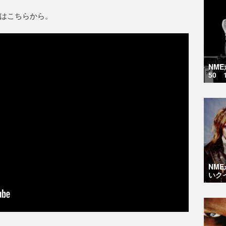
はこちらから。
NM
50 
NM
いク