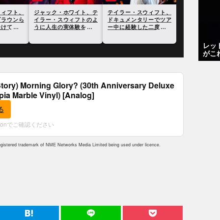
ト＆
テイラー・スウィフト、
ジャック・ホワイト、テ
テイラー・スウィフ
ス
スクーター・ブラウンら
イラー・スウィフトのよ
ドキュメンタリーで
詞を
による反論を受けてさら
うに人生の実体験を歌詞
ー中に経験した二度
明ら
に反論
にすることには興味がな
局について言及
いと語る
レッ
がこ
tory) Morning Glory? (30th Anniversary Deluxe
epia Marble Vinyl) [Analog]
る
zonでご確認ください
istered trademark of NME Networks Media Limited being used under licence.