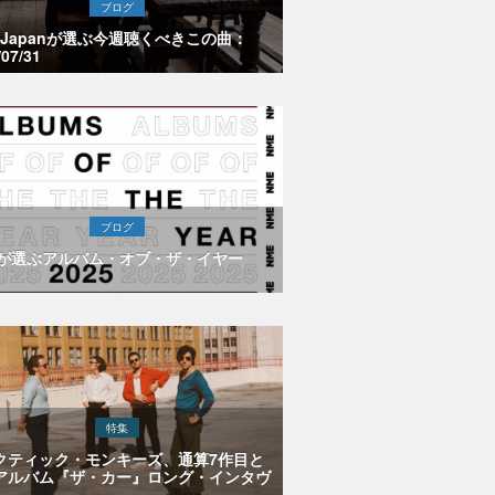
ブログ
E Japanが選ぶ今週聴くべきこの曲：
/07/31
ブログ
Eが選ぶアルバム・オブ・ザ・イヤー
特集
クティック・モンキーズ、通算7作目と
アルバム『ザ・カー』ロング・インタヴ