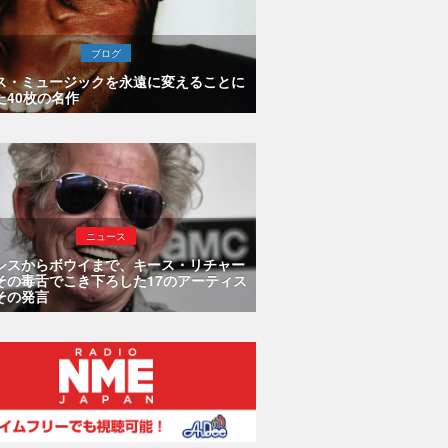
ブログ
ス・ミュージックを永遠に変えることに
た40枚の名作
ニュース
シスからボウイまで、キース・リチャー
その毒舌でこき下ろした17のアーティス
その発言