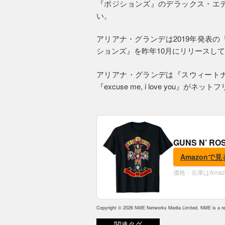
『ポジションズ』のデラックス・エ
い。
アリアナ・グランデは2019年発表の『t
ションズ』を昨年10月にリリースし
アリアナ・グランデは『スウィート
『excuse me, i love you』
GUNS N’ R
Amazonで見
価格・在庫はAma
Copyright © 2026 NME Networks Media Limited. NME is a reg
関連タグ