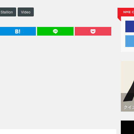
Stallion
Video
クイ