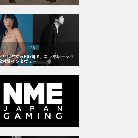
特集
・サワヤマ＆Nakajin、コラボレーショ
念対談インタヴュー