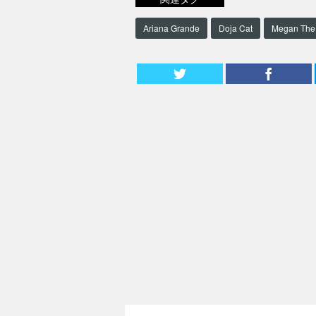
Ariana Grande
Doja Cat
Megan The 