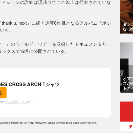
ディションの詳細は現時点でこれ以上は発表されていな
hank u, next』に続く通算6作目となるアルバム『ポジ
ダン
なっ
ている。
ナー』のワールド・ツアーを収録したドキュメンタリー
がネットフリックスで12月に公開されている。
オア
ズが
OSES CROSS ARCH Tシャツ
トと
る
zonでご確認ください
istered trademark of NME Networks Media Limited being used under licence.