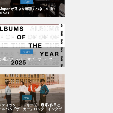
ブログ
E Japanが選ぶ今週聴くべきこの曲：
/07/31
ブログ
Eが選ぶアルバム・オブ・ザ・イヤー
特集
クティック・モンキーズ、通算7作目と
アルバム『ザ・カー』ロング・インタヴ