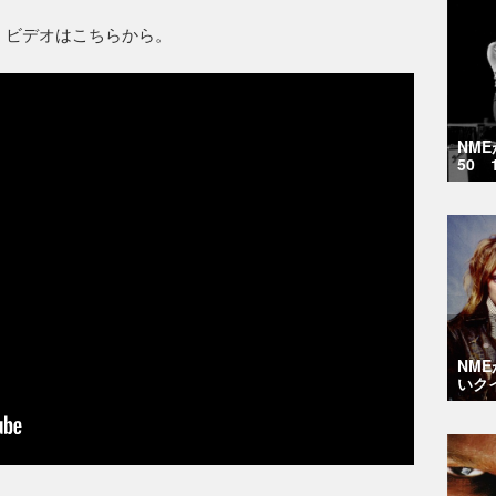
ク・ビデオはこちらから。
NM
50 
NM
いク