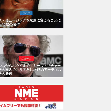
ブログ
ス・ミュージックを永遠に変えることに
た40枚の名作
ニュース
シスからボウイまで、キース・リチャー
その毒舌でこき下ろした17のアーティス
その発言