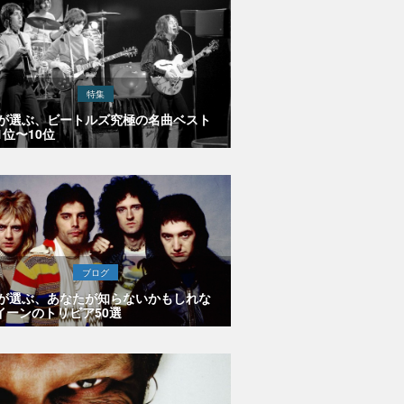
特集
Eが選ぶ、ビートルズ究極の名曲ベスト
1位〜10位
ブログ
Eが選ぶ、あなたが知らないかもしれな
イーンのトリビア50選