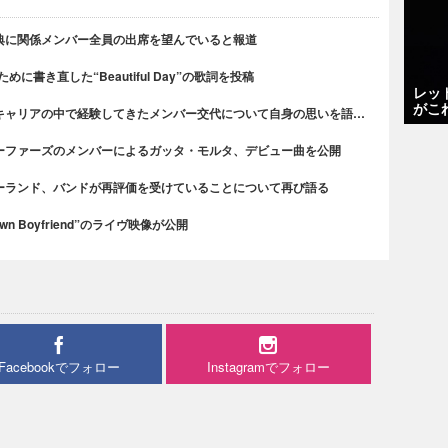
典に関係メンバー全員の出席を望んでいると報道
書き直した“Beautiful Day”の歌詞を投稿
レッ
がこ
キャリアの中で経験してきたメンバー交代について自身の思いを語…
ーファーズのメンバーによるガッタ・モルタ、デビュー曲を公開
ーランド、バンドが再評価を受けていることについて再び語る
n Boyfriend”のライヴ映像が公開
Facebookでフォロー
Instagramでフォロー