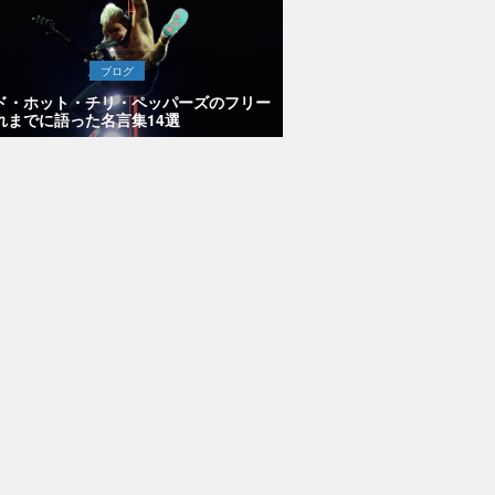
ブログ
ド・ホット・チリ・ペッパーズのフリー
れまでに語った名言集14選