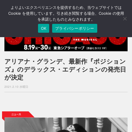
よりよいエクスペリエンスを提供するため、当ウェブサイトでは
T
o
Cookie を使用しています。引き続き閲覧する場合、Cookie の使用
g
を承諾したものとみなされます。
g
OK
プライバシーポリシー
l
e
n
a
v
i
アリアナ・グランデ、最新作『ポジション
g
ズ』のデラックス・エディションの発売日
a
t
が決定
i
o
2021.2.10 水曜日
n