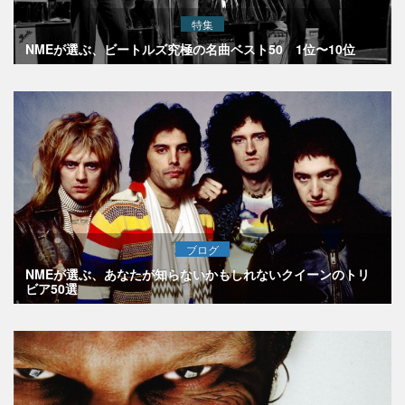
特集
NMEが選ぶ、ビートルズ究極の名曲ベスト50 1位〜10位
ブログ
NMEが選ぶ、あなたが知らないかもしれないクイーンのトリ
ビア50選