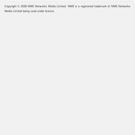
Copyright © 2026 NME Networks Media Limited. NME is a registered trademark of NME Networks
Media Limited being used under licence.