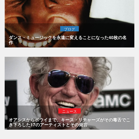
ブログ
ダンス・ミュージックを永遠に変えることになった40枚の名
作
ニュース
オアシスからボウイまで、キース・リチャーズがその毒舌でこ
き下ろした17のアーティストとその発言