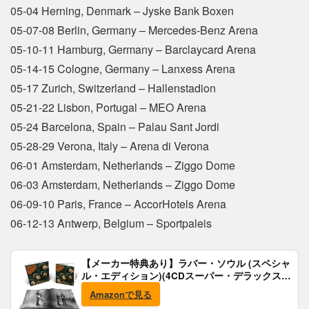
05-04 Herning, Denmark – Jyske Bank Boxen
05-07-08 Berlin, Germany – Mercedes-Benz Arena
05-10-11 Hamburg, Germany – Barclaycard Arena
05-14-15 Cologne, Germany – Lanxess Arena
05-17 Zurich, Switzerland – Hallenstadion
05-21-22 Lisbon, Portugal – MEO Arena
05-24 Barcelona, Spain – Palau Sant Jordi
05-28-29 Verona, Italy – Arena di Verona
06-01 Amsterdam, Netherlands – Ziggo Dome
06-03 Amsterdam, Netherlands – Ziggo Dome
06-09-10 Paris, France – AccorHotels Arena
06-12-13 Antwerp, Belgium – Sportpaleis
【メーカー特典あり】ラバー・ソウル (スペシャ
ル・エディション)(4CDスーパー・デラックス)
(完全生産限定盤)(SHM-CD)(特典:B2ポスター付)
Amazonで見る