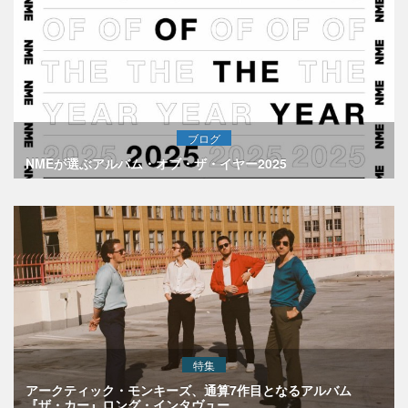
ブログ
NMEが選ぶアルバム・オブ・ザ・イヤー2025
特集
アークティック・モンキーズ、通算7作目となるアルバム
『ザ・カー』ロング・インタヴュー