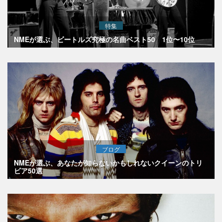
特集
NMEが選ぶ、ビートルズ究極の名曲ベスト50 1位〜10位
ブログ
NMEが選ぶ、あなたが知らないかもしれないクイーンのトリ
ビア50選