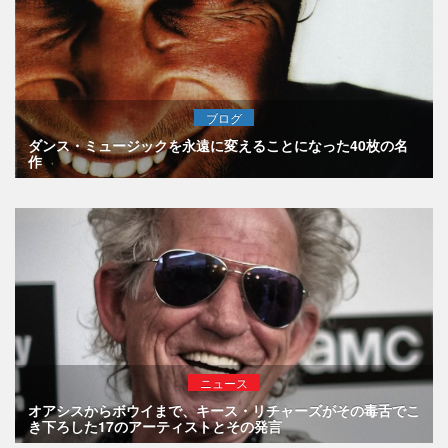
ブログ
ダンス・ミュージックを永遠に変えることになった40枚の名
作
ニュース
オアシスからボウイまで、キース・リチャーズがその毒舌でこ
き下ろした17のアーティストとその発言