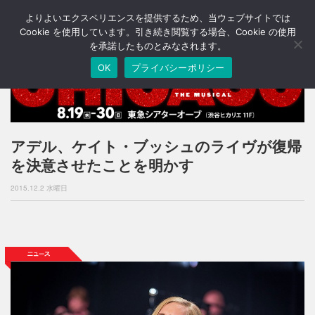
よりよいエクスペリエンスを提供するため、当ウェブサイトでは
T
o
Cookie を使用しています。引き続き閲覧する場合、Cookie の使用
g
を承諾したものとみなされます。
g
OK
プライバシーポリシー
l
e
n
a
v
i
アデル、ケイト・ブッシュのライヴが復帰
g
を決意させたことを明かす
a
t
2015.12.2 水曜日
i
o
n