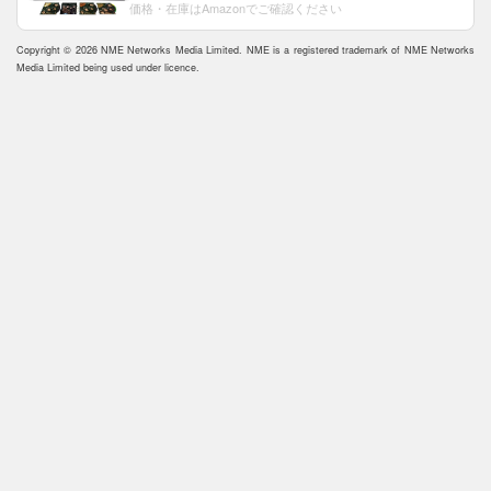
価格・在庫はAmazonでご確認ください
Copyright © 2026 NME Networks Media Limited. NME is a registered trademark of NME Networks
Media Limited being used under licence.