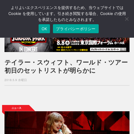
よりよいエクスペリエンスを提供するため、当ウェブサイトでは
T
o
Cookie を使用しています。引き続き閲覧する場合、Cookie の使用
g
を承諾したものとみなされます。
g
OK
プライバシーポリシー
l
e
n
a
v
i
テイラー・スウィフト、ワールド・ツアー
g
初日のセットリストが明らかに
a
t
2018.5.9 水曜日
i
o
n