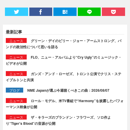
最新記事
ニュース
グリーン・デイのビリー・ジョー・アームストロング、バ
ンドの政治性について思いを語る
ニュース
FLO、ニュー・アルバムより“Cry Ugly”のミュージック・
ビデオが公開
ニュース
ガンズ・アンド・ローゼズ、トロント公演でクリス・ステ
イプルトンと共演
ブログ
NME Japanが選ぶ今週聴くべきこの曲：2026/08/07
ニュース
ロール・モデル、米TV番組で“Harmony”を披露したパフォ
ーマンス映像が公開
ニュース
ザ・キラーズのブランドン・フラワーズ、ソロ作よ
り“Tiger's Blood”の音源が公開