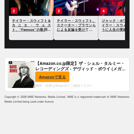
3
4
5
ト＆
テイラー・スウィフト、
ジャック・ホワイト、テ
テイラー・スウィフ
ェス
スクーター・ブラウンら
イラー・スウィフトのよ
ドキュメンタリーで
歌詞を
による反論を受けてさら
うに人生の実体験を歌詞
ー中に経験した二度
明ら
に反論
にすることには興味がな
局について言及
いと語る
【Amazon.co.jp限定】ザ・シェル・タルミー・
レコーディングズ - デヴィッド・ボウイ (メガジ
ャケ付)
Amazonで見る
価格・在庫はAmazonでご確認ください
Copyright © 2026 NME Networks Media Limited. NME is a registered trademark of NME Networks
Media Limited being used under licence.