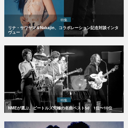
特集
リナ・サワヤマ＆Nakajin、コラボレーション記念対談インタ
ヴュー
特集
NMEが選ぶ、ビートルズ究極の名曲ベスト50 1位〜10位