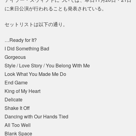
に来日公演が行われることも発表されている。
セットリストは以下の通り。
…Ready for It?
I Did Something Bad
Gorgeous
Style / Love Story / You Belong With Me
Look What You Made Me Do
End Game
King of My Heart
Delicate
Shake It Off
Dancing with Our Hands Tied
All Too Well
Blank Space