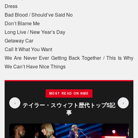
Dress
Bad Blood / Should’ve Said No
Don’t Blame Me
Long Live / New Year’s Day
Getaway Car
Call It What You Want
We Are Never Ever Getting Back Together / This Is Why
We Can’t Have Nice Things
MOST READ ON NME
‹
›
テイラー・スウィフト歴代トップ5記
事