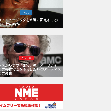
ブログ
ス・ミュージックを永遠に変えることに
た40枚の名作
ニュース
シスからボウイまで、キース・リチャー
その毒舌でこき下ろした17のアーティス
その発言