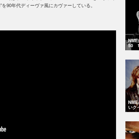
lan”を90年代ディーヴァ風にカヴァーしている。
NM
50 
NM
いク