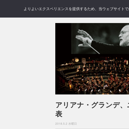
NEWS
REVIEWS
GAL
よりよいエクスペリエンスを提供するため、当ウェブサイトでは 
アリアナ・グランデ、
表
2018.5.2 水曜日