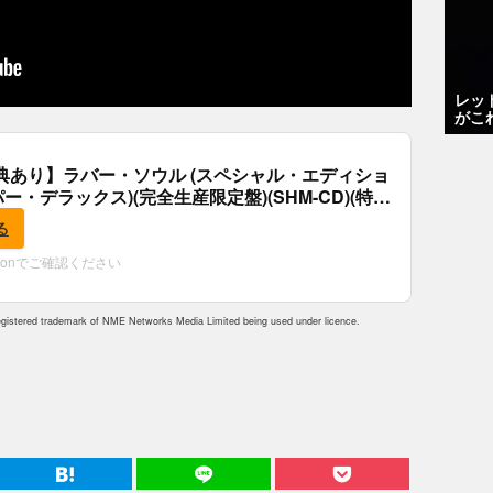
レッ
がこ
典あり】ラバー・ソウル (スペシャル・エディショ
パー・デラックス)(完全生産限定盤)(SHM-CD)(特
付)
る
zonでご確認ください
istered trademark of NME Networks Media Limited being used under licence.