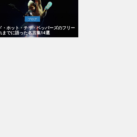
ブログ
ド・ホット・チリ・ペッパーズのフリー
れまでに語った名言集14選