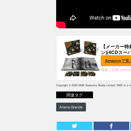
【メーカー特
ン)(4CDスー
典:B2ポスター
Amazonで見
価格・在庫はAma
Copyright © 2026 NME Networks Media Limited. NME is a reg
関連タグ
Ariana Grande