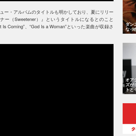
ュー・アルバムのタイトルも明かしており、夏にリリー
ー（Sweetener）』というタイトルになるとのこと
ダン
Light Is Coming”、“God Is a Woman”といった楽曲が収録さ
なっ
オア
ズが
トと