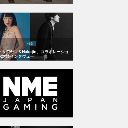
特集
・サワヤマ＆Nakajin、コラボレーショ
念対談インタヴュー