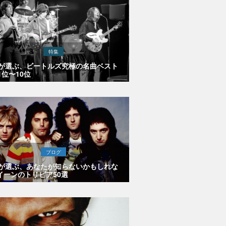
特集
Eが選ぶ、ビートルズ究極の名曲ベスト
1位〜10位
ブログ
Eが選ぶ、あなたが知らないかもしれな
イーンのトリビア50選