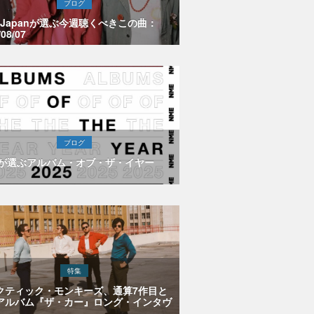
ブログ
E Japanが選ぶ今週聴くべきこの曲：
/08/07
ブログ
Eが選ぶアルバム・オブ・ザ・イヤー
特集
クティック・モンキーズ、通算7作目と
アルバム『ザ・カー』ロング・インタヴ