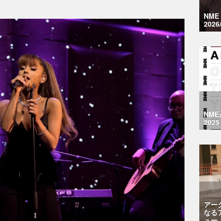
NM
2026
NM
2025
アー
なる
ュー