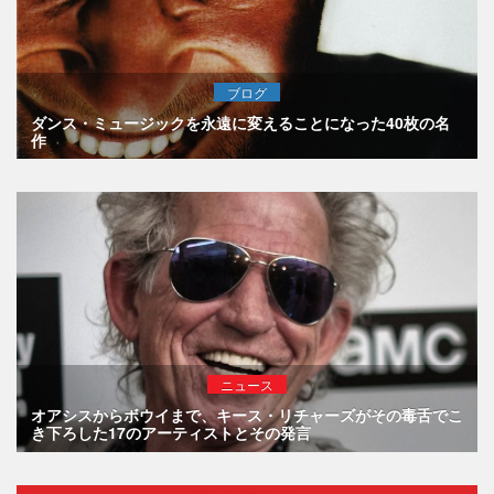
ブログ
ダンス・ミュージックを永遠に変えることになった40枚の名
作
ニュース
オアシスからボウイまで、キース・リチャーズがその毒舌でこ
き下ろした17のアーティストとその発言