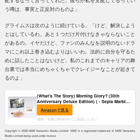
配するなって言ってくれた。彼らが私を支配してるってい
う噂は、事実と正反対のものよ」
グライムスは次のように続けている。「けど、解決しよう
とはしているわ。あと１つだけ片付けなきゃならないこと
があるの。イヤだけど、ファンのみんなを説明のないドラ
マにこれ以上巻き込むよりはいいわ。法的に自分を守るた
めに話したことはないけど、私のこれまでのキャリアの舞
台裏では本当にめちゃくちゃでクレイジーなことが起きて
るのよ」
(What's The Story) Morning Glory? (30th
Anniversary Deluxe Edition) ( - Sepia Marble
Vinyl) [Analog]
Amazonで見る
価格・在庫はAmazonでご確認ください
Copyright © 2026 NME Networks Media Limited. NME is a registered trademark of NME Networks
Media Limited being used under licence.