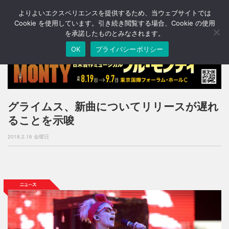
よりよいエクスペリエンスを提供するため、当ウェブサイトでは
T
o
Cookie を使用しています。引き続き閲覧する場合、Cookie の使用
g
を承諾したものとみなされます。
g
OK
プライバシーポリシー
l
e
n
a
v
i
グライムス、新曲についてリリースが遅れ
g
ることを示唆
a
t
2018.2.16 金曜日
i
o
n