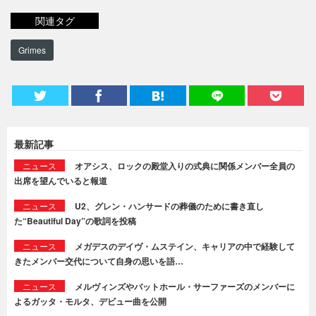
関連タグ
Grimes
最新記事
ニュース
オアシス、ロックの殿堂入りの式典に関係メンバー全員の
出席を望んでいると報道
ニュース
U2、グレン・ハンサードの葬儀のために書き直し
た“Beautiful Day”の歌詞を投稿
ニュース
メガデスのデイヴ・ムステイン、キャリアの中で経験して
きたメンバー交代について自身の思いを語…
ニュース
メルヴィンズやバットホール・サーファーズのメンバーに
よるガッタ・モルタ、デビュー曲を公開