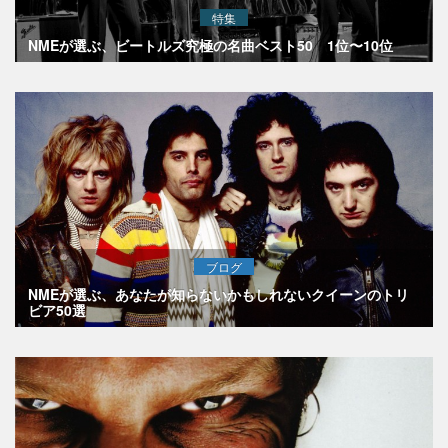
特集
NMEが選ぶ、ビートルズ究極の名曲ベスト50 1位〜10位
ブログ
NMEが選ぶ、あなたが知らないかもしれないクイーンのトリ
ビア50選