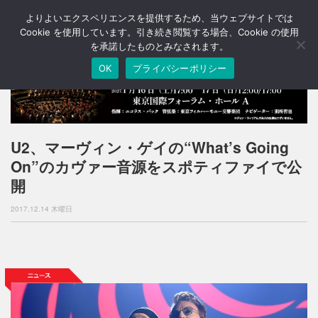
よりよいエクスペリエンスを提供するため、当ウェブサイトでは
T
o
Cookie を使用しています。引き続き閲覧する場合、Cookie の使用
g
を承諾したものとみなされます。
g
OK
プライバシーポリシー
l
e
n
a
v
i
U2、マーヴィン・ゲイの“What’s Going
g
On”のカヴァー音源をスポティファイで公
a
t
開
i
o
2017.12.14 木曜日
n