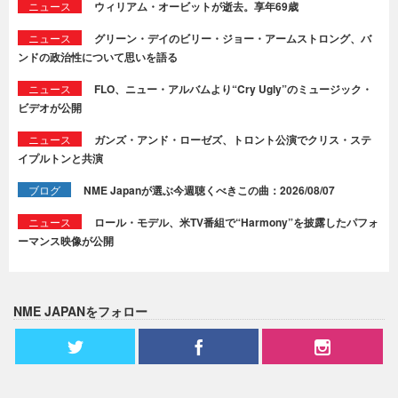
ニュース
ウィリアム・オービットが逝去。享年69歳
ニュース
グリーン・デイのビリー・ジョー・アームストロング、バ
ンドの政治性について思いを語る
ニュース
FLO、ニュー・アルバムより“Cry Ugly”のミュージック・
ビデオが公開
ニュース
ガンズ・アンド・ローゼズ、トロント公演でクリス・ステ
イプルトンと共演
ブログ
NME Japanが選ぶ今週聴くべきこの曲：2026/08/07
ニュース
ロール・モデル、米TV番組で“Harmony”を披露したパフォ
ーマンス映像が公開
NME JAPANをフォロー