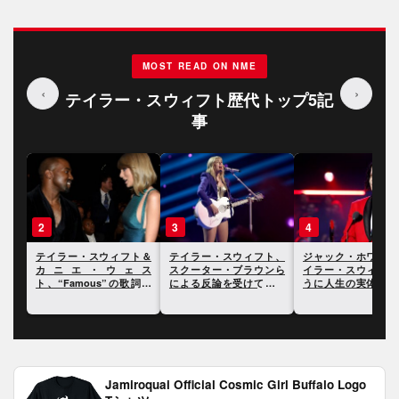
MOST READ ON NME
‹
›
テイラー・スウィフト歴代トップ5記
事
3
4
5
ト＆
テイラー・スウィフト、
ジャック・ホワイト、テ
テイラー・スウィフ
ェス
スクーター・ブラウンら
イラー・スウィフトのよ
ドキュメンタリーで
歌詞を
による反論を受けてさら
うに人生の実体験を歌詞
ー中に経験した二度
明ら
に反論
にすることには興味がな
局について言及
いと語る
Jamiroquai Official Cosmic Girl Buffalo Logo