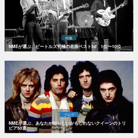
特集
NMEが選ぶ、ビートルズ究極の名曲ベスト50 1位〜10位
ブログ
NMEが選ぶ、あなたが知らないかもしれないクイーンのトリ
ビア50選