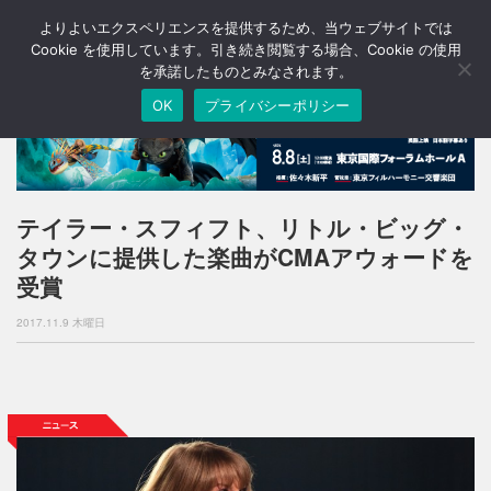
よりよいエクスペリエンスを提供するため、当ウェブサイトでは
T
o
Cookie を使用しています。引き続き閲覧する場合、Cookie の使用
g
を承諾したものとみなされます。
g
OK
プライバシーポリシー
l
e
n
a
v
i
テイラー・スフィフト、リトル・ビッグ・
g
タウンに提供した楽曲がCMAアウォードを
a
t
受賞
i
o
2017.11.9 木曜日
n