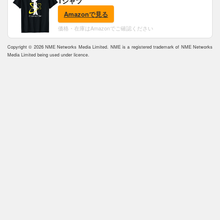
Tシャツ
Amazonで見る
価格・在庫はAmazonでご確認ください
Copyright © 2026 NME Networks Media Limited. NME is a registered trademark of NME Networks
Media Limited being used under licence.