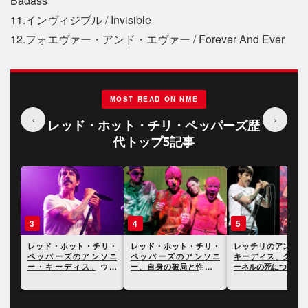
Badass
11.インヴィジブル / Invisible
12.フォエヴァー・アンド・エヴァー / Forever And Ever
MOST READ ON NME
‹
›
レッド・ホット・チリ・ペッパーズ歴
代トップ5記事
3
4
5
リ・
レッド・ホット・チリ・
レッド・ホット・チリ・
レッチリのアンソニ
がこ
ペッパーズのアンソニ
ペッパーズのアンソニ
キーディス、クリス
14
ー・キーディス、ウィ
ー、自身の破局と性生活
ーネルの死について
ル・スミスの平手打ちに
について明かす
ついて言及