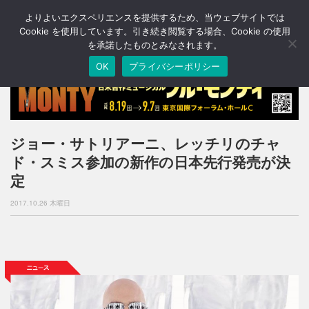
よりよいエクスペリエンスを提供するため、当ウェブサイトでは
T
o
Cookie を使用しています。引き続き閲覧する場合、Cookie の使用
g
を承諾したものとみなされます。
g
OK
プライバシーポリシー
l
e
n
a
v
i
ジョー・サトリアーニ、レッチリのチャ
g
ド・スミス参加の新作の日本先行発売が決
a
t
定
i
o
2017.10.26 木曜日
n