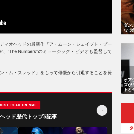
ダン
なっ
ディオヘッドの最新作『ア・ムーン・シェイプト・プー
 Tense”、“The Numbers”のミュージック・ビデオも監督して
ントム・スレッド』をもって俳優から引退することを発
オア
ズが
トと
MOST READ ON NME
›
ヘッド歴代トップ5記事