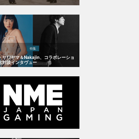
特集
・サワヤマ＆Nakajin、コラボレーショ
念対談インタヴュー