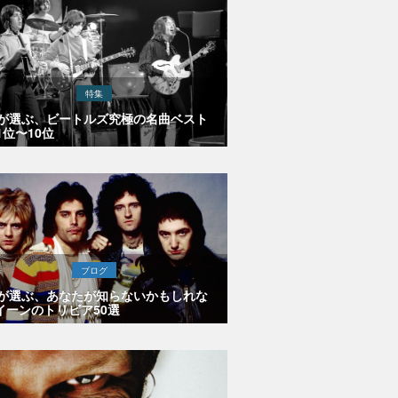
特集
Eが選ぶ、ビートルズ究極の名曲ベスト
1位〜10位
ブログ
Eが選ぶ、あなたが知らないかもしれな
イーンのトリビア50選