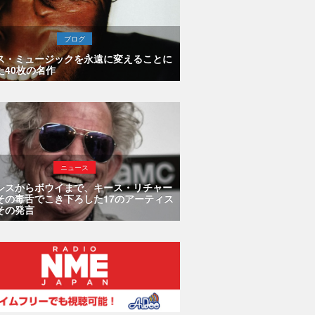
ブログ
ス・ミュージックを永遠に変えることに
た40枚の名作
ニュース
シスからボウイまで、キース・リチャー
その毒舌でこき下ろした17のアーティス
その発言