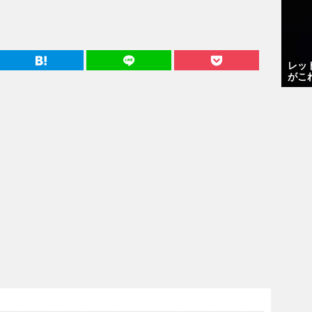
レッ
がこ