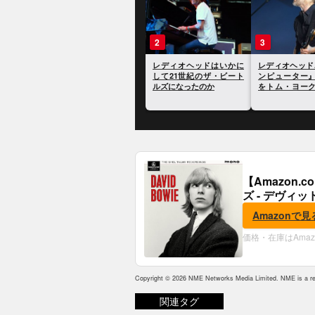
1
2
3
NMEが選ぶ、あなたが知
レディオヘッドはいかに
レディオヘッ
らないかもしれないレデ
して21世紀のザ・ビート
ンピューター
ィオヘッドのトリビア30
ルズになったのか
をトム・ヨー
選
捧げているこ
に
【Amazon
ズ - デヴィッ
Amazonで見
価格・在庫はAma
Copyright © 2026 NME Networks Media Limited. NME is a reg
関連タグ