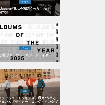
ブログ
E Japanが選ぶ今週聴くべきこの曲：
/07/31
ブログ
Eが選ぶアルバム・オブ・ザ・イヤー
特集
クティック・モンキーズ、通算7作目と
アルバム『ザ・カー』ロング・インタヴ