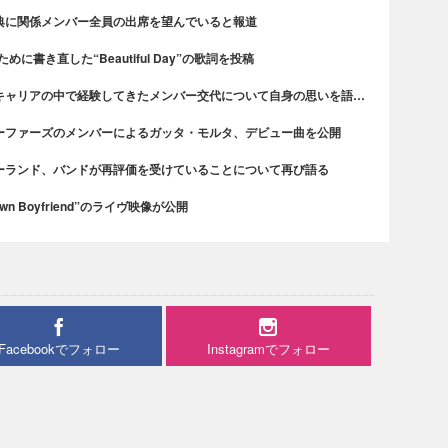
典に関係メンバー全員の出席を望んでいると報道
書き直した“Beautiful Day”の歌詞を投稿
キャリアの中で経験してきたメンバー交代について自身の思いを語…
ーファーズのメンバーによるガッタ・モルタ、デビュー曲を公開
ーランド、バンドが再評価を受けていることについて再び語る
n Boyfriend”のライヴ映像が公開
Facebookでフォロー
Instagramでフォロー