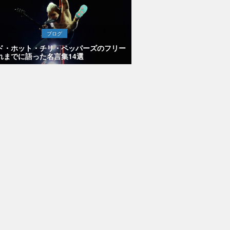
ブログ
ド・ホット・チリ・ペッパーズのフリー
れまでに語った名言集14選