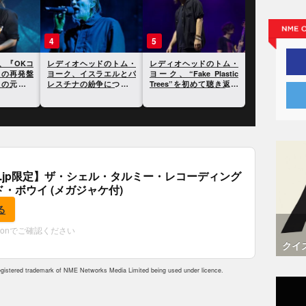
4
5
ド、『OKコ
レディオヘッドのトム・
レディオヘッドのトム・
』の再発盤
ヨーク、イスラエルとパ
ヨーク、“Fake Plastic
クの元妻に
レスチナの紛争について
Trees”を初めて聴き返し
とが明らか
自身の見解を表明
た時に泣いたことについ
て語る
.co.jp限定】ザ・シェル・タルミー・レコーディング
ド・ボウイ (メガジャケ付)
る
zonでご確認ください
クイ
istered trademark of NME Networks Media Limited being used under licence.