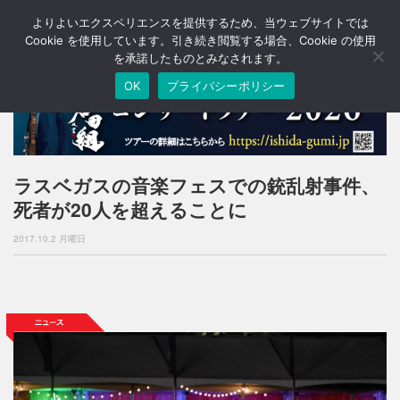
よりよいエクスペリエンスを提供するため、当ウェブサイトでは
T
o
Cookie を使用しています。引き続き閲覧する場合、Cookie の使用
g
を承諾したものとみなされます。
g
OK
プライバシーポリシー
l
e
n
a
v
i
ラスベガスの音楽フェスでの銃乱射事件、
g
死者が20人を超えることに
a
t
2017.10.2 月曜日
i
o
n