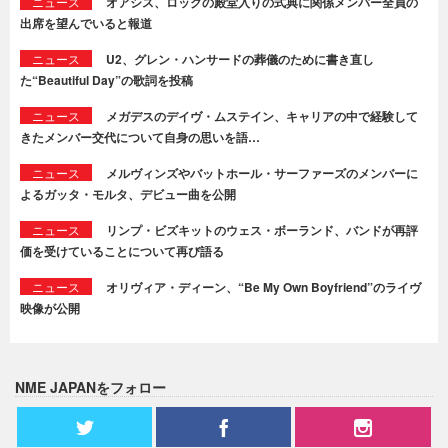
ニュース
オアシス、ロックの殿堂入りの式典に関係メンバー全員の
出席を望んでいると報道
ニュース
U2、グレン・ハンサードの葬儀のために書き直し
た“Beautiful Day”の歌詞を投稿
ニュース
メガデスのデイヴ・ムステイン、キャリアの中で経験して
きたメンバー交代について自身の思いを語…
ニュース
メルヴィンズやバットホール・サーファーズのメンバーに
よるガッタ・モルタ、デビュー曲を公開
ニュース
リンプ・ビズキットのウェス・ボーランド、バンドが再評
価を受けていることについて再び語る
ニュース
オリヴィア・ディーン、“Be My Own Boyfriend”のライヴ
映像が公開
NME JAPANをフォロー