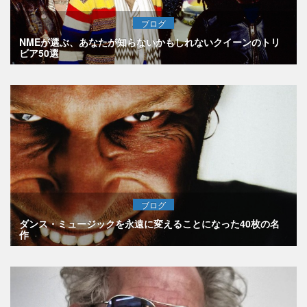
ブログ
NMEが選ぶ、あなたが知らないかもしれないクイーンのトリ
ビア50選
ブログ
ダンス・ミュージックを永遠に変えることになった40枚の名
作