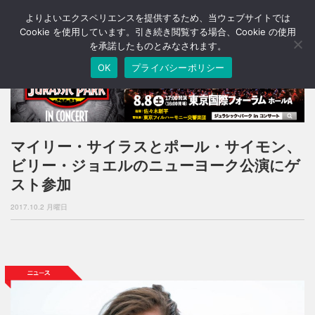
よりよいエクスペリエンスを提供するため、当ウェブサイトでは
T
o
Cookie を使用しています。引き続き閲覧する場合、Cookie の使用
g
を承諾したものとみなされます。
g
OK
プライバシーポリシー
l
e
n
a
v
i
マイリー・サイラスとポール・サイモン、
g
ビリー・ジョエルのニューヨーク公演にゲ
a
t
スト参加
i
o
2017.10.2 月曜日
n