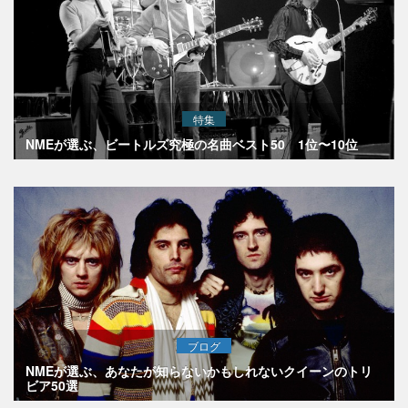
特集
NMEが選ぶ、ビートルズ究極の名曲ベスト50 1位〜10位
ブログ
NMEが選ぶ、あなたが知らないかもしれないクイーンのトリ
ビア50選