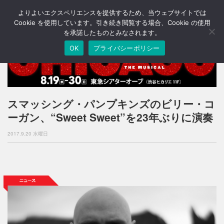
よりよいエクスペリエンスを提供するため、当ウェブサイトでは
T
o
Cookie を使用しています。引き続き閲覧する場合、Cookie の使用
g
を承諾したものとみなされます。
g
OK
プライバシーポリシー
l
e
n
a
v
i
スマッシング・パンプキンズのビリー・コ
g
ーガン、“Sweet Sweet”を23年ぶりに演奏
a
t
2017.9.20 水曜日
i
o
n