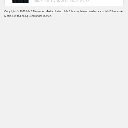
価格・在庫はAmazonでご確認ください
Copyright © 2026 NME Networks Media Limited. NME is a registered trademark of NME Networks
Media Limited being used under licence.