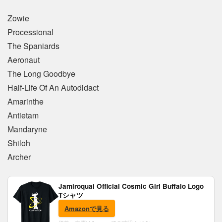
Zowie
Processional
The Spaniards
Aeronaut
The Long Goodbye
Half-Life Of An Autodidact
Amarinthe
Antietam
Mandaryne
Shiloh
Archer
Jamiroquai Official Cosmic Girl Buffalo Logo
Tシャツ
Amazonで見る