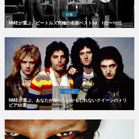
特集
NMEが選ぶ、ビートルズ究極の名曲ベスト50 1位〜10位
ブログ
NMEが選ぶ、あなたが知らないかもしれないクイーンのトリ
ビア50選