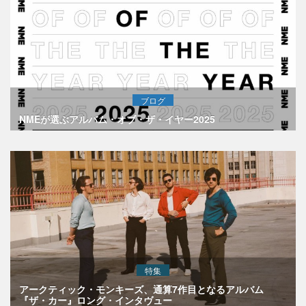
ブログ
NMEが選ぶアルバム・オブ・ザ・イヤー2025
特集
アークティック・モンキーズ、通算7作目となるアルバム
『ザ・カー』ロング・インタヴュー