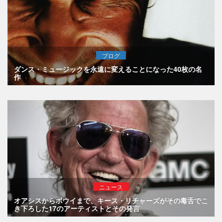
ブログ
ダンス・ミュージックを永遠に変えることになった40枚の名
作
ニュース
オアシスからボウイまで、キース・リチャーズがその毒舌でこ
き下ろした17のアーティストとその発言