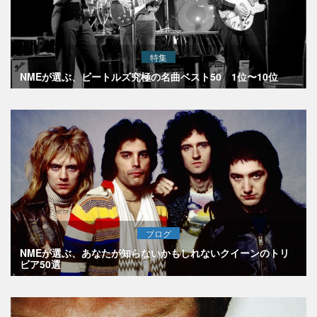
特集
NMEが選ぶ、ビートルズ究極の名曲ベスト50 1位〜10位
ブログ
NMEが選ぶ、あなたが知らないかもしれないクイーンのトリ
ビア50選