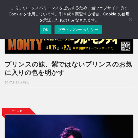
よりよいエクスペリエンスを提供するため、当ウェブサイトでは
T
o
Cookie を使用しています。引き続き閲覧する場合、Cookie の使用
g
を承諾したものとみなされます。
g
OK
プライバシーポリシー
l
e
n
a
v
i
プリンスの妹、紫ではないプリンスのお気
g
に入りの色を明かす
a
t
2017.8.31 木曜日
i
o
n