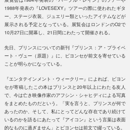
1988年発表の『LOVESEXY』ツアーの際に使われたギタ
ー、ステージ衣装、ジュエリー類といったアイテムなどが
展示される予定となっている。展覧会はロンドンのO2で
10月27日に開幕し、21日間にわたって開催される。
先日、プリンスについての新刊『プリンス：ア・プライベ
ート・ヴュー（原題）』に、ビヨンセが前文を寄せている
ことが明らかになっている。
『エンタテインメント・ウィークリー』によれば、ビヨン
セが寄稿したこの本はプリンスと20年以上にわたる友人
で、今は亡き映像作家のアフシン・シャヒディによる写真
をまとめたものだという。「実を言うと、プリンスが何で
あったのか、そして、私にとってどんな存在であり続けて
いるのかを語るにあたって『アイコン』という言葉は表面
的なものに過ぎません」とビヨンセは前文で綴っている。