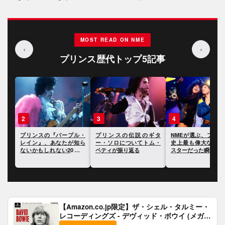
MOST READ ON NME
‹
›
プリンス歴代トップ5記事
3
4
5
ープル・
プリンスの伝説のギタ
NMEが選ぶ、プリンスが
プリンス、生前
たが知ら
ー・ソロについてトム・
史上最も偉大なロック・
文書の中でケイ
20のト
ペティが振り返る
スターだった瞬間10選
ペリーやエド・
を批判
【Amazon.co.jp限定】ザ・シェル・タルミー・
レコーディングズ - デヴィッド・ボウイ (メガジ
ャケ付)