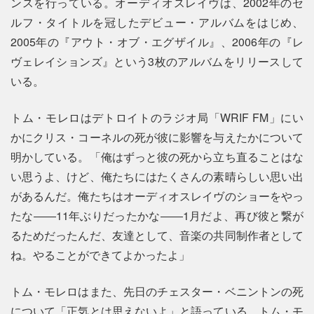
ンスを行っている。オーディオスレイヴは、2002年のセ
ルフ・タイトルを冠したデビュー・アルバムをはじめ、
2005年の『アウト・オブ・エグザイル』、2006年の『レ
ヴェレイションズ』という3枚のアルバムをリリースして
いる。
トム・モレロはデトロイトのラジオ局「WRIF FM」にい
かにクリス・コーネルの死が彼に影響を与えたかについて
明かしている。「俺はずっと彼の死から立ち直ることはな
い思うよ、けど、俺たちにはたくさんの素晴らしい思い出
があるんだ。俺たちはオーディオスレイヴのショーをやっ
たな――11年ぶりだったかな――1月だよ、再び彼と繋が
るためだったんだ、友達として、音楽の共同制作者として
ね。やることができてよかったよ」
トム・モレロはまた、先日のチェスター・ベニントンの死
について「正気とは思えないよ」と語っている。トム・モ