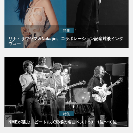
特集
リナ・サワヤマ＆Nakajin、コラボレーション記念対談インタ
ヴュー
特集
NMEが選ぶ、ビートルズ究極の名曲ベスト50 1位〜10位