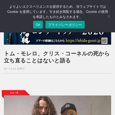
よりよいエクスペリエンスを提供するため、当ウェブサイトでは
T
o
Cookie を使用しています。引き続き閲覧する場合、Cookie の使用
g
を承諾したものとみなされます。
g
OK
プライバシーポリシー
l
e
n
a
v
i
トム・モレロ、クリス・コーネルの死から
g
立ち直ることはないと語る
a
t
2017.8.25 金曜日
i
o
n