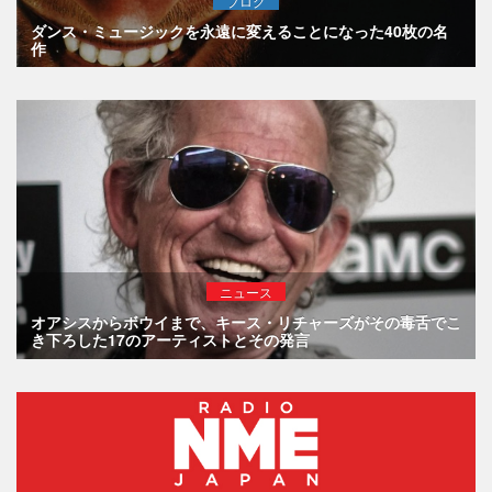
ブログ
ダンス・ミュージックを永遠に変えることになった40枚の名
作
ニュース
オアシスからボウイまで、キース・リチャーズがその毒舌でこ
き下ろした17のアーティストとその発言