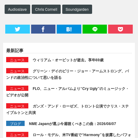
Audioslave
Chris Cornell
Soundgarden
最新記事
ニュース
ウィリアム・オービットが逝去。享年69歳
ニュース
グリーン・デイのビリー・ジョー・アームストロング、バ
ンドの政治性について思いを語る
ニュース
FLO、ニュー・アルバムより“Cry Ugly”のミュージック・
ビデオが公開
ニュース
ガンズ・アンド・ローゼズ、トロント公演でクリス・ステ
イプルトンと共演
ブログ
NME Japanが選ぶ今週聴くべきこの曲：2026/08/07
ニュース
ロール・モデル、米TV番組で“Harmony”を披露したパフォ