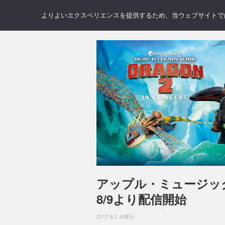
NEWS
REVIEWS
GAL
よりよいエクスペリエンスを提供するため、当ウェブサイトでは 
アップル・ミュージッ
8/9より配信開始
2017.8.2 水曜日