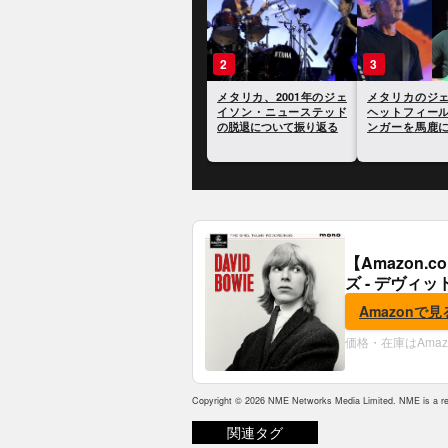
1
2
メタリカ、カヴァー・バ
メタリカ、200
ンドへの失礼な振る舞い
イソン・ニュ
に謝罪し、弁護士をクビ
の脱退について
に
【Amazon
ズ - デヴィッ
Amazonで見
価格・在庫はAma
Copyright © 2026 NME Networks Media Limited. NME is a reg
関連タグ