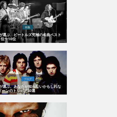
特集
Eが選ぶ、ビートルズ究極の名曲ベスト
1位〜10位
ブログ
Eが選ぶ、あなたが知らないかもしれな
イーンのトリビア50選