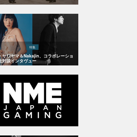
特集
・サワヤマ＆Nakajin、コラボレーショ
念対談インタヴュー