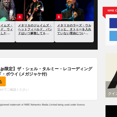
3
4
5
1年のジェ
メタリカのジェイムズ・
メタリカのジェイムズ・
メタリカのラ
ーステッド
ヘットフィールド、ウィ
ヘットフィールド、バン
リッヒ、タト
振り返る
ンガーを馬鹿にしたこと
ドはいつ解散してもおか
ていない理由
を謝罪したことが明らか
しくないと語る
る
に
.co.jp限定】ザ・シェル・タルミー・レコーディング
ド・ボウイ (メガジャケ付)
る
zonでご確認ください
クイ
istered trademark of NME Networks Media Limited being used under licence.