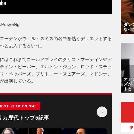
abPssyeNg
ダン
なっ
コーデンがウィル・スミスの名曲を熱くデュエットする
へと乱入するという。
にはこれまでコールドプレイのクリス・マーティンやア
ティン・ビーバー、エルトン・ジョン、ロッド・スチュ
リ・ペッパーズ、ブリトニー・スピアーズ、マドンナ、
オア
が出演している。
ズが
トと
MOST READ ON NME
›
リカ歴代トップ5記事