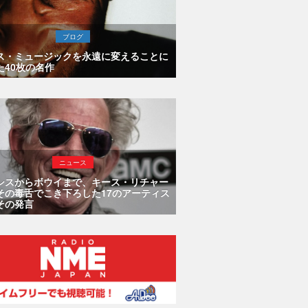
ブログ
ス・ミュージックを永遠に変えることに
た40枚の名作
ニュース
シスからボウイまで、キース・リチャー
その毒舌でこき下ろした17のアーティス
その発言