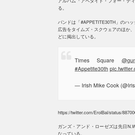
アルバム『アペタイト・フォー・ディス
る。
バンドは「#APPETITE30TH」
広告をタイムズ・スクウェアのほか、
どに掲出している。
Times Square
@gun
#Appetite30th
pic.twitt
— Irish Mike Cook (@Ir
https://twitter.com/ErolBal/status/88
ガンズ・アンド・ローゼズは先日N.
なっている。