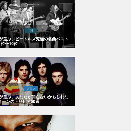
特集
Eが選ぶ、ビートルズ究極の名曲ベスト
1位〜10位
ブログ
Eが選ぶ、あなたが知らないかもしれな
イーンのトリビア50選