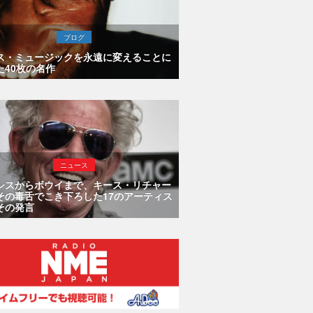
ブログ
ス・ミュージックを永遠に変えることに
た40枚の名作
ニュース
シスからボウイまで、キース・リチャー
その毒舌でこき下ろした17のアーティス
その発言