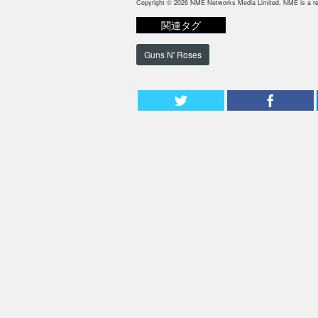
Copyright © 2026 NME Networks Media Limited. NME is a reg
関連タグ
Guns N' Roses