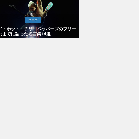
ブログ
ド・ホット・チリ・ペッパーズのフリー
れまでに語った名言集14選