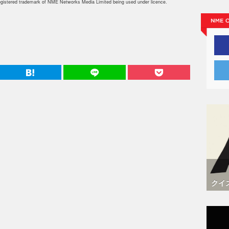
istered trademark of NME Networks Media Limited being used under licence.
クイ