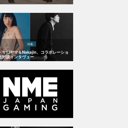
特集
・サワヤマ＆Nakajin、コラボレーショ
念対談インタヴュー