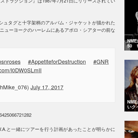
トラクション』は1987年7月21日にリリースされてい
のハッシュタグと十字架柄のアルバム・ジャケットが描かれた
ニューヨークのハーレムにあるアポロ・シアターの前な
NM
50 
snroses
#AppetiteforDestruction
#GNR
er.com/l0DW0SLmII
ishMike_076)
July 17, 2017
NM
いク
7006425066721282
W.A.と一緒にツアーを行う計画があったことが明らかに