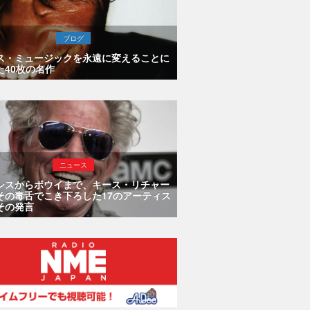
ブログ
ス・ミュージックを永遠に変えることに
た40枚の名作
ニュース
シスからボウイまで、キース・リチャー
その毒舌でこき下ろした17のアーティス
その発言