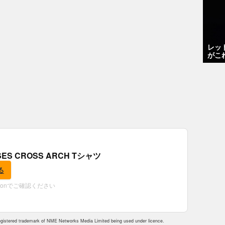
レッ
がこ
OSES CROSS ARCH Tシャツ
る
zonでご確認ください
istered trademark of NME Networks Media Limited being used under licence.