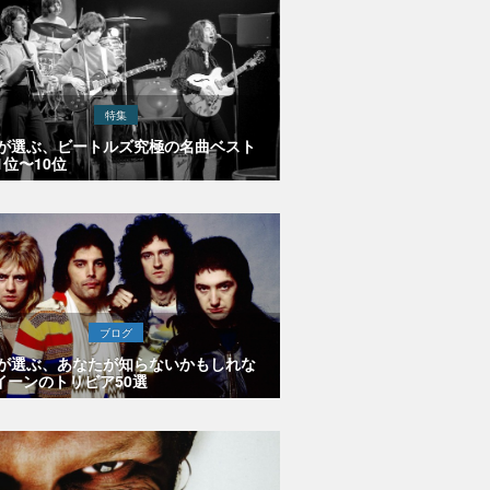
特集
Eが選ぶ、ビートルズ究極の名曲ベスト
1位〜10位
ブログ
Eが選ぶ、あなたが知らないかもしれな
イーンのトリビア50選