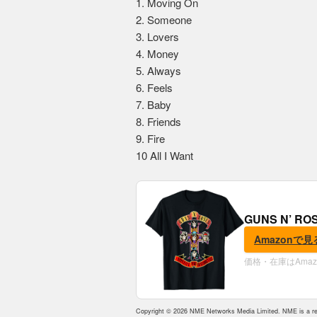
1. Moving On
2. Someone
3. Lovers
4. Money
5. Always
6. Feels
7. Baby
8. Friends
9. Fire
10 All I Want
GUNS N’ R
Amazonで見
価格・在庫はAma
Copyright © 2026 NME Networks Media Limited. NME is a reg