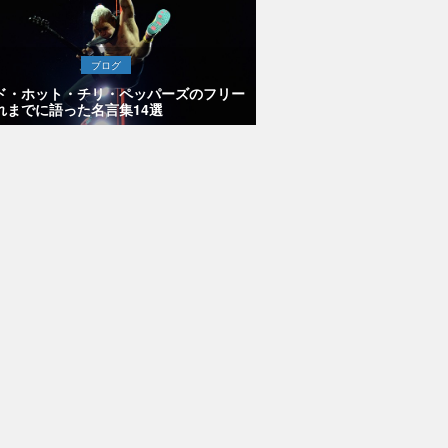
ブログ
ド・ホット・チリ・ペッパーズのフリー
れまでに語った名言集14選