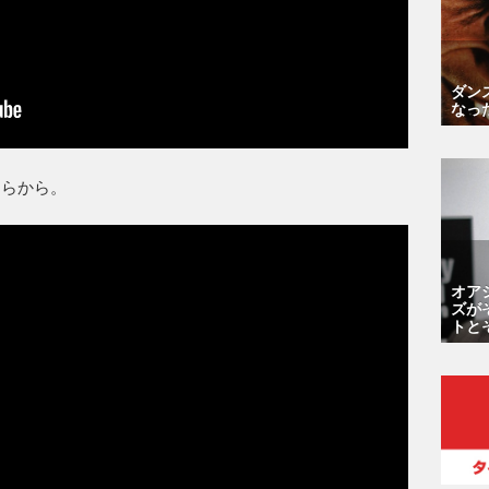
ダン
なっ
ちらから。
オア
ズが
トと