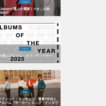
ブログ
E Japanが選ぶ今週聴くべきこの曲：
/08/07
ブログ
Eが選ぶアルバム・オブ・ザ・イヤー
特集
クティック・モンキーズ、通算7作目と
アルバム『ザ・カー』ロング・インタヴ