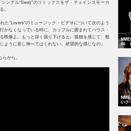
シングル“Sway”のリミックスをザ・チェインスモーカ
る。
た“Lovers”のミュージック・ビデオについて次のよう
行かなくなっている時に、カップルに囲まれてハウス・
る映像よ。もっと深く掘り下げると、孤独を感じて、相
NM
じように差し伸べてはくれない。絶望的な感じなの」
50 
こちらから。
NM
いク