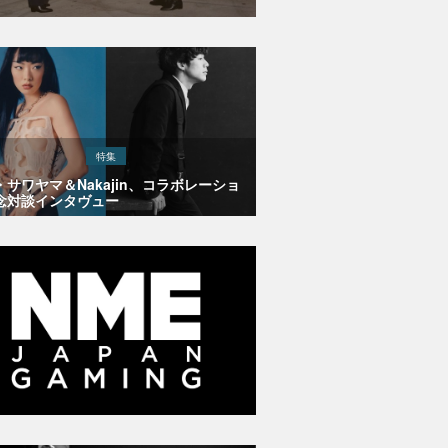
特集
・サワヤマ＆Nakajin、コラボレーショ
念対談インタヴュー