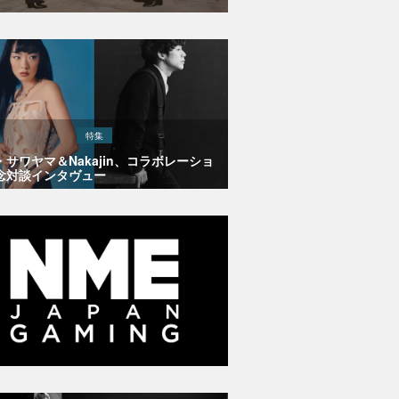
特集
・サワヤマ＆Nakajin、コラボレーショ
念対談インタヴュー