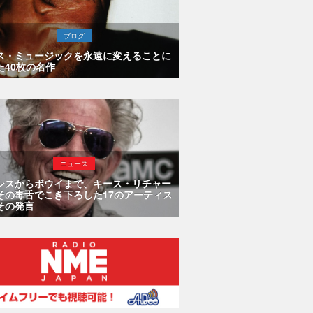
ブログ
ス・ミュージックを永遠に変えることに
た40枚の名作
ニュース
シスからボウイまで、キース・リチャー
その毒舌でこき下ろした17のアーティス
その発言