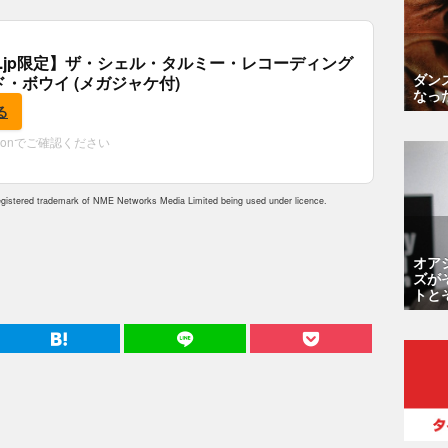
.co.jp限定】ザ・シェル・タルミー・レコーディング
ダン
ド・ボウイ (メガジャケ付)
なっ
る
zonでご確認ください
istered trademark of NME Networks Media Limited being used under licence.
オア
ズが
トと