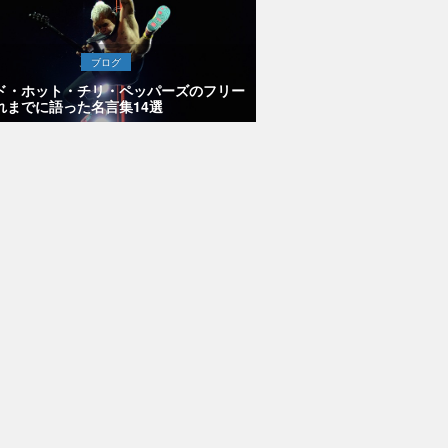
ブログ
ド・ホット・チリ・ペッパーズのフリー
れまでに語った名言集14選