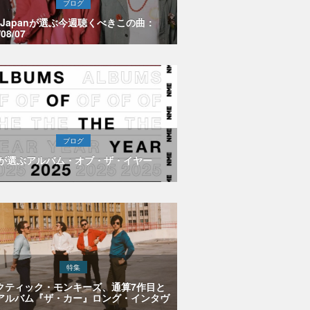
ブログ
E Japanが選ぶ今週聴くべきこの曲：
/08/07
ブログ
Eが選ぶアルバム・オブ・ザ・イヤー
特集
クティック・モンキーズ、通算7作目と
アルバム『ザ・カー』ロング・インタヴ