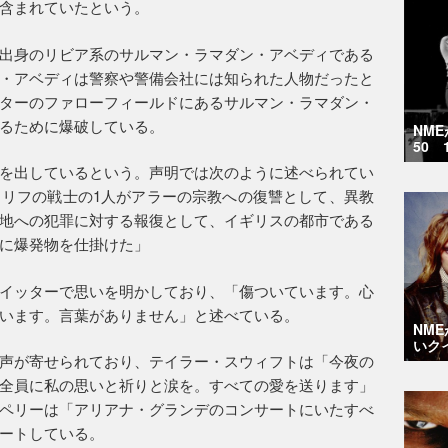
含まれていたという。
出身のリビア系のサルマン・ラマダン・アベディである
・アベディは警察や警備会社には知られた人物だったと
ターのファローフィールドにあるサルマン・ラマダン・
るために爆破している。
NM
50 
を出しているという。声明では次のように述べられてい
リフの戦士の1人がアラーの宗教への復讐として、異教
地への犯罪に対する報復として、イギリスの都市である
に爆発物を仕掛けた」
イッターで思いを明かしており、「傷ついています。心
います。言葉がありません」と述べている。
NM
いク
声が寄せられており、テイラー・スウィフトは「今夜の
全員に私の思いと祈りと涙を。すべての愛を送ります」
ペリーは「アリアナ・グランデのコンサートにいたすべ
ートしている。