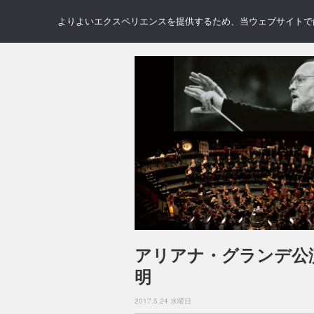
NEWS
REVIEWS
GAL
よりよいエクスペリエンスを提供するため、当ウェブサイトでは 
アリアナ・グランデ公
明
2017.5.24 水曜日