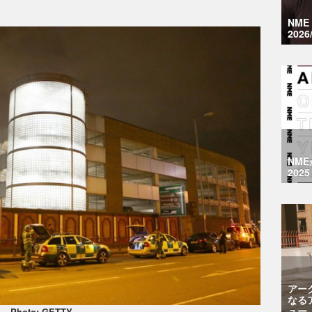
NM
2026
NM
2025
アー
なる
ュー
Photo: GETTY