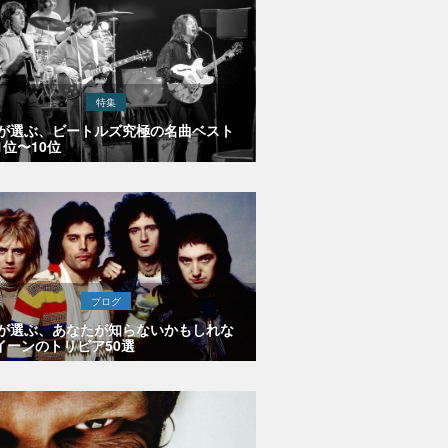
特集
Eが選ぶ、ビートルズ究極の名曲ベスト
1位〜10位
ブログ
Eが選ぶ、あなたが知らないかもしれな
イーンのトリビア50選