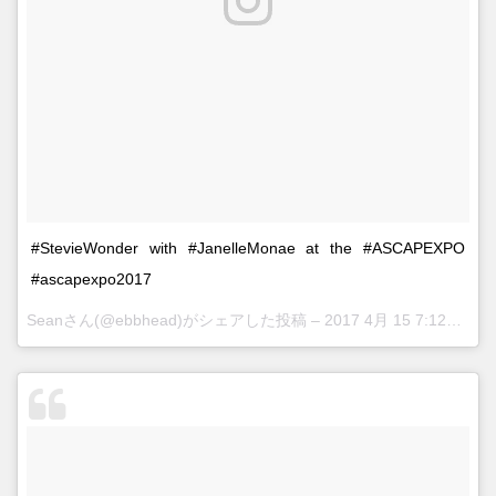
#StevieWonder with #JanelleMonae at the #ASCAPEXPO
#ascapexpo2017
Seanさん(@ebbhead)がシェアした投稿 –
2017 4月 15 7:12午後 PDT