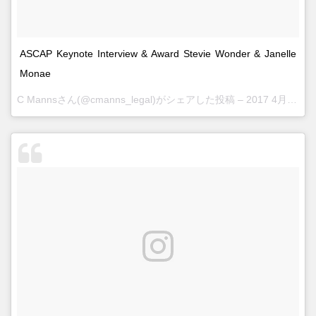
ASCAP Keynote Interview & Award Stevie Wonder & Janelle
Monae
C Mannsさん(@cmanns_legal)がシェアした投稿 –
2017 4月 15 8:02午後 PDT