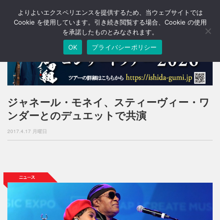
よりよいエクスペリエンスを提供するため、当ウェブサイトでは
T
o
Cookie を使用しています。引き続き閲覧する場合、Cookie の使用
g
を承諾したものとみなされます。
g
OK
プライバシーポリシー
l
e
n
a
v
i
ジャネール・モネイ、スティーヴィー・ワ
g
ンダーとのデュエットで共演
a
t
2017.4.17 月曜日
i
o
n