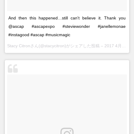
And then this happened…still can't believe it. Thank you
@ascap #ascapexpo #steviewonder #janellemonae
#instagood #ascap #musicmagic
Stacy Citronさん(@stacycitron)がシェアした投稿 –
2017 4月 15 10:01午後 PDT