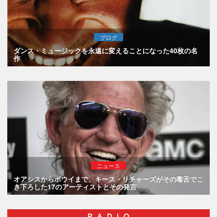
ブログ
ダンス・ミュージックを永遠に変えることになった40枚の名
作
ニュース
オアシスからボウイまで、キース・リチャーズがその毒舌でこ
き下ろした17のアーティストとその発言