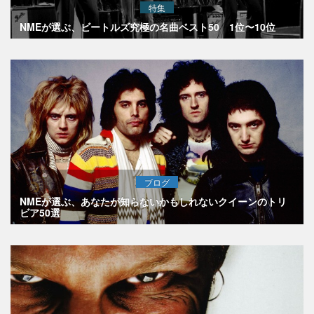
特集
NMEが選ぶ、ビートルズ究極の名曲ベスト50 1位〜10位
ブログ
NMEが選ぶ、あなたが知らないかもしれないクイーンのトリ
ビア50選