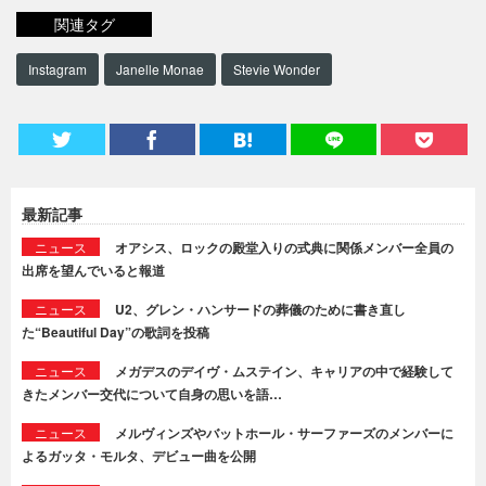
関連タグ
Instagram
Janelle Monae
Stevie Wonder
最新記事
ニュース
オアシス、ロックの殿堂入りの式典に関係メンバー全員の
出席を望んでいると報道
ニュース
U2、グレン・ハンサードの葬儀のために書き直し
た“Beautiful Day”の歌詞を投稿
ニュース
メガデスのデイヴ・ムステイン、キャリアの中で経験して
きたメンバー交代について自身の思いを語…
ニュース
メルヴィンズやバットホール・サーファーズのメンバーに
よるガッタ・モルタ、デビュー曲を公開