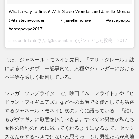
What a way to finish! With Stevie Wonder and Janelle Monae
@its.steviewonder @janellemonae #ascapexpo
#ascapexpo2017
Enrique Infanteさん(@kiqueinfante)がシェアした投稿 –
2017 4月 15 6:27午後 PDT
また、ジャネール・モネイは先日、『マリ・クレール』誌
によるインタヴュー記事内で、人種やジェンダーにおける
不平等を厳しく批判している。
シンガーソングライターで、映画『ムーンライト』や『ヒ
ドゥン・フィギュアズ』などへの出演で女優としても活躍
するジャネール・モネイは次のように語っている。「誰し
もがヴァギナに敬意を払うべきよ。すべての男性が私たち
女性の権利のために戦ってくれるようになるまで、セック
スなんかするべきではないと思うわ。もし男性たちが意地