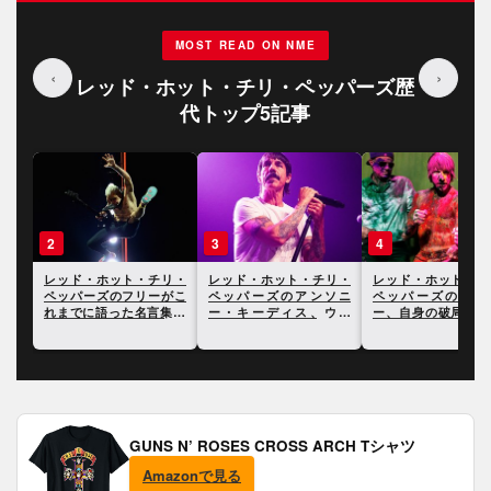
MOST READ ON NME
‹
›
レッド・ホット・チリ・ペッパーズ歴
代トップ5記事
3
4
5
リ・
レッド・ホット・チリ・
レッド・ホット・チリ・
レッチリのアンソニ
がこ
ペッパーズのアンソニ
ペッパーズのアンソニ
キーディス、クリス
14
ー・キーディス、ウィ
ー、自身の破局と性生活
ーネルの死について
ル・スミスの平手打ちに
について明かす
ついて言及
GUNS N’ ROSES CROSS ARCH Tシャツ
Amazonで見る