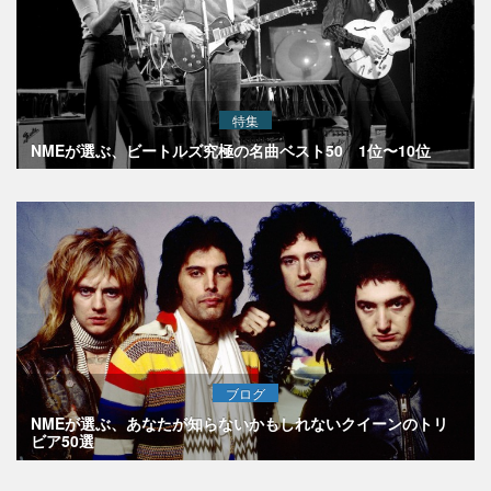
特集
NMEが選ぶ、ビートルズ究極の名曲ベスト50 1位〜10位
ブログ
NMEが選ぶ、あなたが知らないかもしれないクイーンのトリ
ビア50選