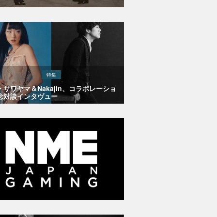
特集
・サワヤマ＆Nakajin、コラボレーショ
念対談インタヴュー