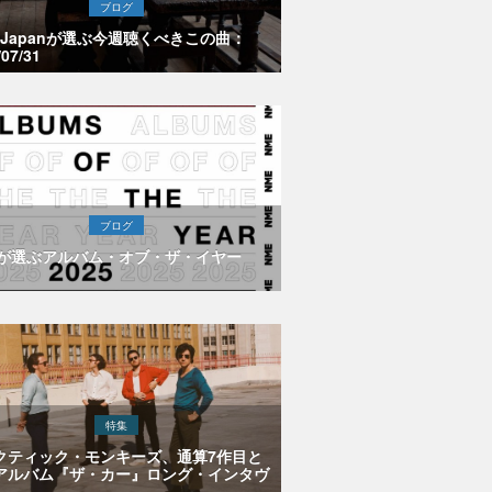
ブログ
E Japanが選ぶ今週聴くべきこの曲：
/07/31
ブログ
Eが選ぶアルバム・オブ・ザ・イヤー
特集
クティック・モンキーズ、通算7作目と
アルバム『ザ・カー』ロング・インタヴ