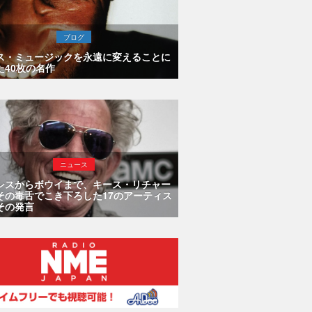
ブログ
ス・ミュージックを永遠に変えることに
た40枚の名作
ニュース
シスからボウイまで、キース・リチャー
その毒舌でこき下ろした17のアーティス
その発言