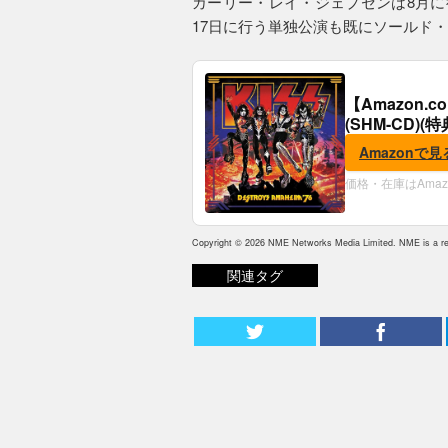
カーリー・レイ・ジェプセンは8月に
17日に行う単独公演も既にソールド
【Amazon.
(SHM-CD)
Amazonで見
価格・在庫はAma
Copyright © 2026 NME Networks Media Limited. NME is a reg
関連タグ