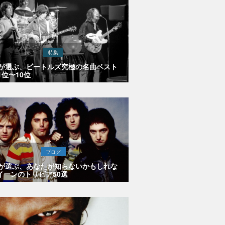
特集
Eが選ぶ、ビートルズ究極の名曲ベスト
1位〜10位
ブログ
Eが選ぶ、あなたが知らないかもしれな
イーンのトリビア50選