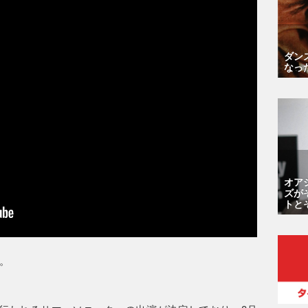
ダン
なっ
オア
ズが
トと
。