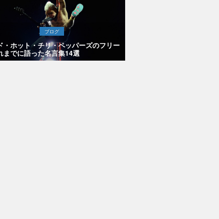
ブログ
ド・ホット・チリ・ペッパーズのフリー
れまでに語った名言集14選