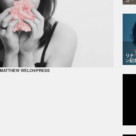
リナ
ン記
: MATTHEW WELCH/PRESS