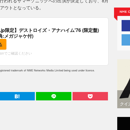
行われるサマーソニックへの出演が決定しており、8月
・アウトとなっている。
co.jp限定】デストロイズ・アナハイム'76 (限定盤)
(特典:メガジャケ付)
る
zonでご確認ください
istered trademark of NME Networks Media Limited being used under licence.
クイ